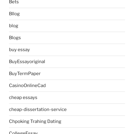
Bets
Bllog
blog
Blogs
buy essay
BuyEssayoriginal
BuyTermPaper
CasinoOnlineCad
cheap essays
cheap-dissertation-service
Chpoking Trahing Dating
CollegeEssay