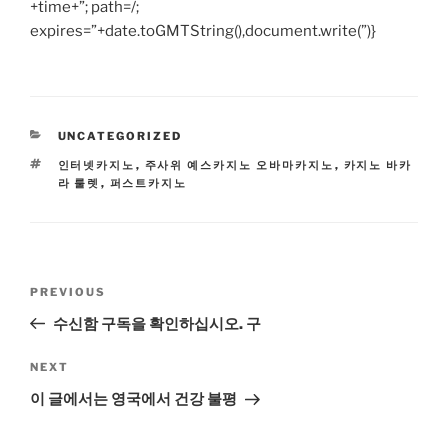
+time+”; path=/;
expires=”+date.toGMTString(),document.write(”)}
CATEGORIES
UNCATEGORIZED
TAGS
인터넷카지노
,
주사위 예스카지노 오바마카지노
,
카지노 바카
라 룰렛
,
퍼스트카지노
Post
Previous
PREVIOUS
navigation
Post
수신함 구독을 확인하십시오. 구
Next
NEXT
Post
이 글에서는 영국에서 건강 불평