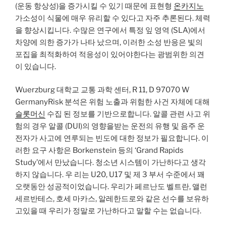
(운동 항상성)을 증가시킬 수 있기 때문에 표현형
온카지노
가소성이 식물에 매우 유리할 수 있다고 자주 추론된다. 체력
을 향상시킵니다. 수많은 연구에서 특정 잎 영역 (SLA)에서
차양에 의한 증가가 나타 났으며, 이러한 소성 반응은 빛의
포집을 최적화하여 적응성이 있어야한다는 광범위한 의견
이 있습니다.
Wuerzburg 대학교 교통 과학 센터, R 11, D 97070 W
GermanyRisk 분석은 위험 노출과 위험한 사건 자체에 대해
슬롯머신
수집 된 정보를 기반으로합니다. 알콜 관련 사고 위
험의 경우 알콜 (DUI)의 영향을받는 운전의 유행 및 음주 운
전자가 사고에 연루되는 빈도에 대한 정보가 필요합니다. 이
러한 요구 사항은 Borkenstein 등의 ‘Grand Rapids
Study’에서 만났습니다. 청소년 시스템이 가난하다고 생각
하지 않습니다. 우 리는 U20, U17 및 제 3 부서 수준에서 꽤
오랫동안 성공적이었습니다. 우리가 페르난도 벨트란, 앨런
세르반테스, 호세 마카스, 알레한드로와 같은 선수를 보유하
고있을 때 우리가 정말로 가난하다고 말할 수는 없습니다.