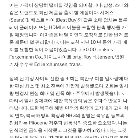
이는 가격이 상당히 떨어질 것임을 의미합니다. 삼성, 소니와
같은 브랜드도 최신 제품을 출시 할 예정이다. 시어스
(Sears) 및 베스트 바이 (Best Buy)와 같은 소매 업체는 블루
레이 플레이어 또는 HDMI 케이블을 포함한 판촉 행사를 가
질 예정입니다. 아마존은 배달 지연과 포장재로 인한 번거 로
움 때문에 덜 편리합니다. 나는 또한 지난 10 년 동안 가격 매
치를 요청한 적이 처음이었습니다. :). 30.00 Jenkins
Fergcmann Co., 카지노사이트 prtg. Roy H. Jensen, 법원
기자 수수료 Ed Je ‘chumsen, trans.
정의 된 기상 사이의 전환 중 4 회는 북반구 여름 일사량에 대
한 편심 최소 및 최소 진폭에 가깝게 발생했으며, 2 회는 일사
량 변경시 편심 최대 및 진폭 최대 주위에서 발생했습니다.
따라서 일사 강제력에 대한 북유럽의 낮은 주파수 반응이 나
타납니다. 또한 북극해 해빙 면적의 확장과 고지대의 고지 학
적 변화, 북극 해빙의 확장과 NHG의 발병은 북유럽 동부의
진화하는 Pliocene 저주파 변동성의 중요한 요소였다. 나는
단식적인 금식을 시작했고 그것을 좋아하고있다. 나는 그것
을 당신의 무게 감시자 계획 및 일하는 이상한 시간으로 통합