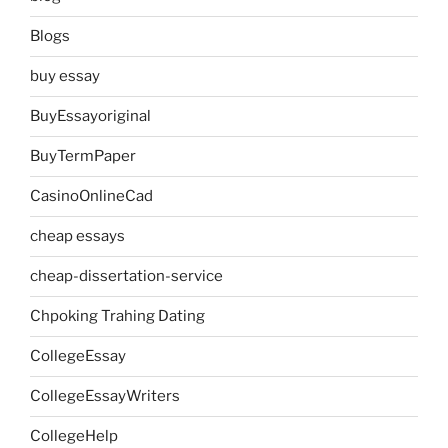
Blogs
buy essay
BuyEssayoriginal
BuyTermPaper
CasinoOnlineCad
cheap essays
cheap-dissertation-service
Chpoking Trahing Dating
CollegeEssay
CollegeEssayWriters
CollegeHelp