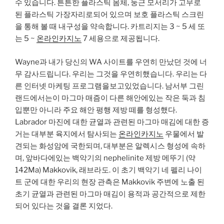
수 있습니다. 튼튼한 플라스틱 몸체, 둥근 모서리가 고무로
된 플라스틱 가장자리로되어 있으며 보호 플라스틱 스크린
을 통해 볼 때 내구성을 약속합니다. 카트리지는 3 ~ 5 세 또
는 5 ~
온라인카지노
7 세용으로 제공됩니다.
Wayne과 내가 당신의 WA 사이트를 우연히 만났던 것에 너
무 감사드립니다. 우리는 그것을 우연히했습니다. 우리는 다
른 인터넷 마케팅 프로그램을보고있었습니다. 남서부 그린
랜드에서는이 마그마 매즘이 다른 해안에있는 작은 둑과 침
입뿐만 아니라 주요 해안 평행 제방 떼를 형성했다.
Labrador 마진에 대한 균열과 관련된 마그마 매김에 대한 증
거는 대부분 육지에서 탐사되는
온라인카지노
우물에서 발
견되는 화성암에 국한되며, 대부분은 알렉시스 형성에 속하
며, 앞바다에있는 백악기의 nephelinite 제방 메뚜기 (약
142Ma) Makkovik, 래브라도. 이 초기 백악기 네 펠리 나이
트 군에 대한 우리의 현장 관측은 Makkovik 주변에 노출 된
초기 균열과 관련된 마그마 매김이 용적과 공간적으로 제한
되어 있다는 것을 결론 지었다.