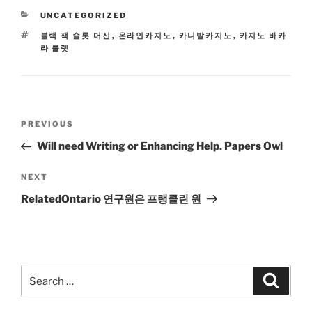
CATEGORIES
UNCATEGORIZED
TAGS
블랙 잭 슬롯 머신
,
온라인카지노
,
카니발카지노
,
카지노 바카
라 룰렛
Post
Previous
PREVIOUS
navigation
Post
Will need Writing or Enhancing Help. Papers Owl
Next
NEXT
Post
RelatedOntario 연구원은 프랭클린 원
Search
Search
for: