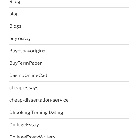
Bllog
blog
Blogs
buy essay
BuyEssayoriginal
BuyTermPaper
CasinoOnlineCad
cheap essays
cheap-dissertation-service
Chpoking Trahing Dating
CollegeEssay
CollegeEssayWriters