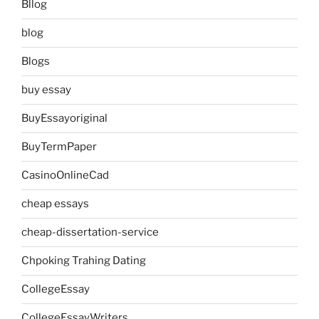
Bllog
blog
Blogs
buy essay
BuyEssayoriginal
BuyTermPaper
CasinoOnlineCad
cheap essays
cheap-dissertation-service
Chpoking Trahing Dating
CollegeEssay
CollegeEssayWriters