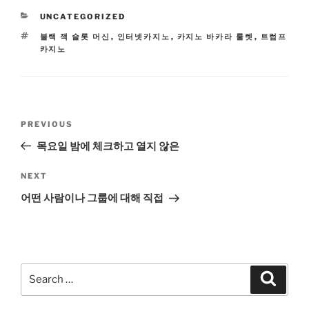
CATEGORIES
UNCATEGORIZED
TAGS
블랙 잭 슬롯 머신
,
인터넷카지노
,
카지노 바카라 룰렛
,
트럼프
카지노
Post
Previous
PREVIOUS
navigation
Post
목요일 밤에 체크하고 열지 않은
Next
NEXT
Post
어떤 사람이나 그룹에 대해 직접
Search
Search
for: