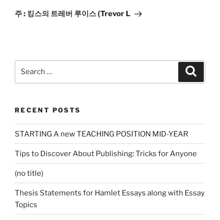
Post
주 : 킹스의 트레버 루이스 (Trevor L
Search
Search
for:
RECENT POSTS
STARTING A new TEACHING POSITION MID-YEAR
Tips to Discover About Publishing: Tricks for Anyone
(no title)
Thesis Statements for Hamlet Essays along with Essay
Topics