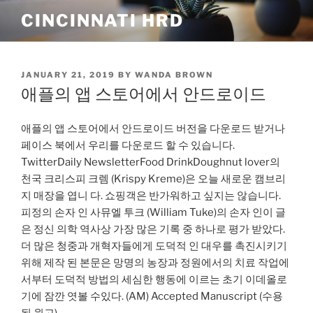
Skip
CINCINNATI HRD
to
content
POSTED
JANUARY 21, 2019
BY
WANDA BROWN
ON
애플의 앱 스토어에서 안드로이드
애플의 앱 스토어에서 안드로이드 버전을 다운로드 받거나
페이스 북에서 우리를 다운로드 할 수 있습니다.
TwitterDaily NewsletterFood DrinkDoughnut lover의
천국 크리스피 크렘 (Krispy Kreme)은 오늘 새로운 캠브리
지 매장을 엽니 다. 쇼핑객은 반가워하고 싶지는 않습니다.
피정의 손자 인 사뮤엘 투크 (William Tuke)의 손자 인이 글
은 정신 의학 역사상 가장 많은 기록 중 하나로 평가 받았다.
더 많은 청중과 개혁자들에게 도덕적 인 대우를 촉진시키기
위해 제작 된 본문은 망명의 농장과 정원에서의 치료 작업에
서부터 도덕적 방법의 세심한 행동에 이르는 초기 이데올로
기에 잠깐 엿볼 수있다. (AM) Accepted Manuscript (수용