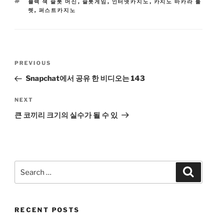
TAGS
블랙 잭 슬롯 머신
,
슬롯게임
,
인터넷카지노
,
카지노 바카라 룰
렛
,
퍼스트카지노
Post
Previous
PREVIOUS
navigation
Post
Snapchat에서 공유 한 비디오는 143
Next
NEXT
Post
큰 코끼리 크기의 실수가 될 수 있
Search
Search
for:
RECENT POSTS