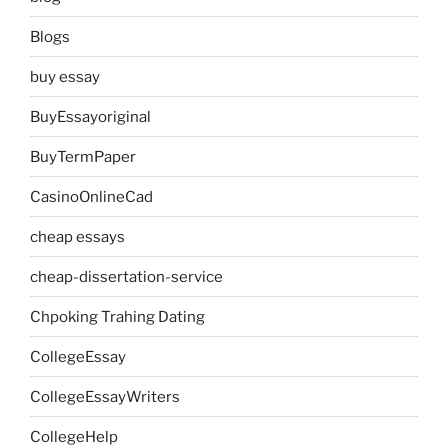
Blogs
buy essay
BuyEssayoriginal
BuyTermPaper
CasinoOnlineCad
cheap essays
cheap-dissertation-service
Chpoking Trahing Dating
CollegeEssay
CollegeEssayWriters
CollegeHelp