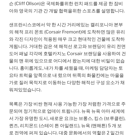
슨 (Cliff Ollson)은 국제화를위한 런치 패드를 제공 한 잠비
아와 영국의 기관 간 개발 협력을위한 스포츠를 설명합니다.
샌프란시스코에서 약 한 시간 거리에있는 캘리포니아 본부
의 해적 프리 몬트 (Corsair Fremont)에 도착하면 많은 유리
와 각진 디자인이 적용된 매우 크고 현대적인 건물에 도착하
게됩니다. 거대한 검은 색 해적선 로고와 브랜딩이 유리 전면
도어 패널 각각에 호텔카지노 Corsair 브랜딩을 사용하여 건
물의 맨 위에 있으므로 어디에서 왔는지에 대한 비밀이 없습
니다. 흥미롭게도, 내가 차를 세웠을 때, 마케팅 담당자는 토
요타 트럭을 앞쪽으로 내 렸으며 뒤쪽의 화물칸에는 마을을
가로 질러 목적지로 이동하는 다양한 해적선 구성 요소가 채
워져있었습니다.
목록은 가장 비싼 현재 사용 가능한 가장 저렴한 가격으로 주
문되며 정기적으로 업데이 트됩니다. 뉴욕 뉴욕 아마 세계에
서 가장 유명한 도시, 새로운 요크는 브롱스, 킹스 (브루클린),
퀸즈, 리치몬드 (스테이 튼 아일랜드), 뉴욕 (맨해튼) 5 개 보
로 전역에 퍼져 있습니다. 대중 문화에서의 역할은 2 일간의