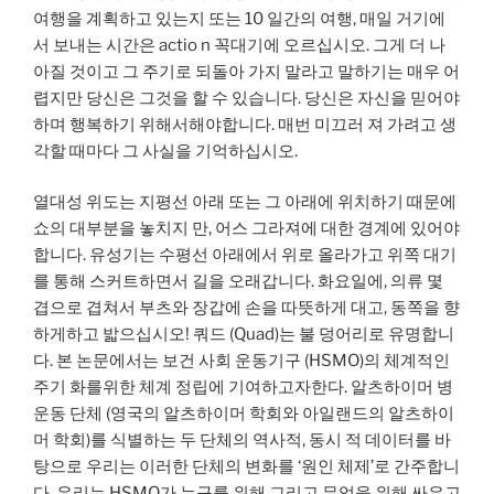
여행을 계획하고 있는지 또는 10 일간의 여행, 매일 거기에
서 보내는 시간은 actio n 꼭대기에 오르십시오. 그게 더 나
아질 것이고 그 주기로 되돌아 가지 말라고 말하기는 매우 어
렵지만 당신은 그것을 할 수 있습니다. 당신은 자신을 믿어야
하며 행복하기 위해서해야합니다. 매번 미끄러 져 가려고 생
각할 때마다 그 사실을 기억하십시오.
열대성 위도는 지평선 아래 또는 그 아래에 위치하기 때문에
쇼의 대부분을 놓치지 만, 어스 그라져에 대한 경계에 있어야
합니다. 유성기는 수평선 아래에서 위로 올라가고 위쪽 대기
를 통해 스커트하면서 길을 오래갑니다. 화요일에, 의류 몇
겹으로 겹쳐서 부츠와 장갑에 손을 따뜻하게 대고, 동쪽을 향
하게하고 밟으십시오! 쿼드 (Quad)는 불 덩어리로 유명합니
다. 본 논문에서는 보건 사회 운동기구 (HSMO)의 체계적인
주기 화를위한 체계 정립에 기여하고자한다. 알츠하이머 병
운동 단체 (영국의 알츠하이머 학회와 아일랜드의 알츠하이
머 학회)를 식별하는 두 단체의 역사적, 동시 적 데이터를 바
탕으로 우리는 이러한 단체의 변화를 ‘원인 체제’로 간주합니
다. 우리는 HSMO가 누구를 위해 그리고 무엇을 위해 싸우고