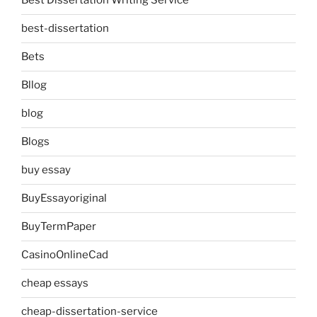
Best Dissertation Writing Service
best-dissertation
Bets
Bllog
blog
Blogs
buy essay
BuyEssayoriginal
BuyTermPaper
CasinoOnlineCad
cheap essays
cheap-dissertation-service