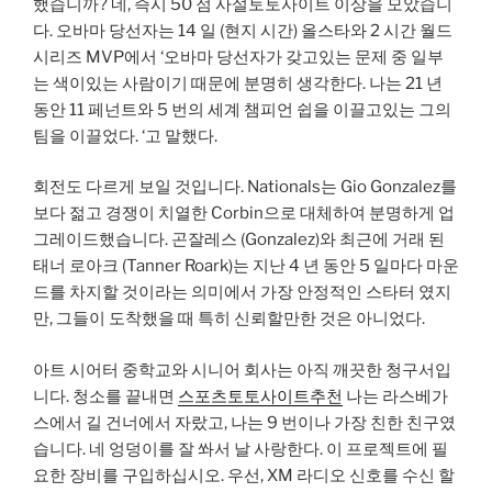
했습니까? 네, 즉시 50 점 사설토토사이트 이상을 모았습니
다. 오바마 당선자는 14 일 (현지 시간) 올스타와 2 시간 월드
시리즈 MVP에서 ‘오바마 당선자가 갖고있는 문제 중 일부
는 색이있는 사람이기 때문에 분명히 생각한다. 나는 21 년
동안 11 페넌트와 5 번의 세계 챔피언 쉽을 이끌고있는 그의
팀을 이끌었다. ‘고 말했다.
회전도 다르게 보일 것입니다. Nationals는 Gio Gonzalez를
보다 젊고 경쟁이 치열한 Corbin으로 대체하여 분명하게 업
그레이드했습니다. 곤잘레스 (Gonzalez)와 최근에 거래 된
태너 로아크 (Tanner Roark)는 지난 4 년 동안 5 일마다 마운
드를 차지할 것이라는 의미에서 가장 안정적인 스타터 였지
만, 그들이 도착했을 때 특히 신뢰할만한 것은 아니었다.
아트 시어터 중학교와 시니어 회사는 아직 깨끗한 청구서입
니다. 청소를 끝내면
스포츠토토사이트추천
나는 라스베가
스에서 길 건너에서 자랐고, 나는 9 번이나 가장 친한 친구였
습니다. 네 엉덩이를 잘 쏴서 날 사랑한다. 이 프로젝트에 필
요한 장비를 구입하십시오. 우선, XM 라디오 신호를 수신 할