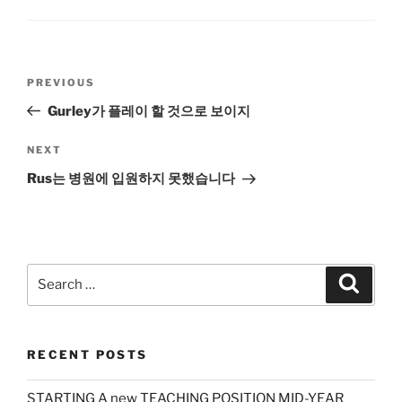
Post
Previous
PREVIOUS
navigation
Post
Gurley가 플레이 할 것으로 보이지
Next
NEXT
Post
Rus는 병원에 입원하지 못했습니다
Search
Search
for:
RECENT POSTS
STARTING A new TEACHING POSITION MID-YEAR