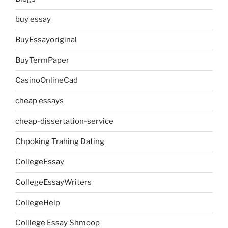
buy essay
BuyEssayoriginal
BuyTermPaper
CasinoOnlineCad
cheap essays
cheap-dissertation-service
Chpoking Trahing Dating
CollegeEssay
CollegeEssayWriters
CollegeHelp
Colllege Essay Shmoop