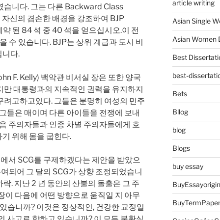
article writing
다. 그는 다른 Backward Class
는 자신의 겸손한 배경을 강조하여 BJP
Asian Single 
 예약 된 84 석 중 40 석을 얻으십시오.이 전
Asian Women D
을 수 있습니다. BJP는 상위 계급과 도시 비
니다.
Best Dissertati
best-dissertati
ohn F. Kelly) 백악관 비서실 장은 또한 양국
지만 대통령과의 지속적인 권력을 유지하지
Bets
꾸려고하고있다. 그들은 분명히 여성의 민주
Bllog
 그들은 매이며 다른 아이들을 전쟁에 보내
복음 주의자들과 인종 차별 주의자들에게 호
blog
기 위해 몸을 굽힌다.
Blogs
일부에서 SCG를 구제하겠다는 제안을 받았으
buy essay
 부여되어 그 달의 SCG가 상향 조정되었습니
% 하락. 지난 2 년 동안의 산불의 돌출은 그 주
BuyEssayorigin
장이 다음에 어떤 방향으로 움직일 지 아무
BuyTermPape
고 있습니까? 이것은 정상적인, 건강한 교정일
의 사고로 향하고 있습니까? 이 모든 불확실