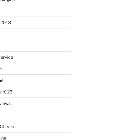
 2018
Service
e
ne
elp123
views
 Checker
ting