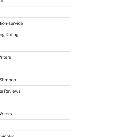
ad
tion-service
ng Dating
riters
y Shmoop
gs Reviews
riters
 Singles