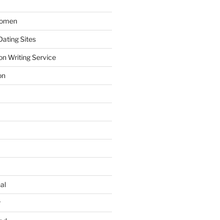
Women
ating Sites
on Writing Service
on
al
r