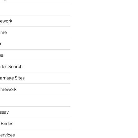
mework
ume
p
ps
ides Search
arriage Sites
omework
ssay
 Brides
Services