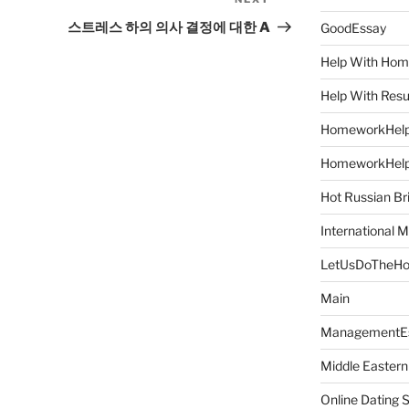
Next
Post
스트레스 하의 의사 결정에 대한 A
GoodEssay
Help With Ho
Help With Res
HomeworkHel
HomeworkHel
Hot Russian Br
International M
LetUsDoTheH
Main
ManagementE
Middle Eastern
Online Dating 