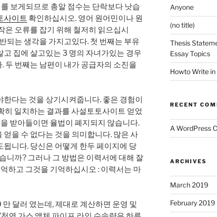
서를 보게되므로 총알 점수는 단락보다 낫습
Anyone
토사이트
확인하십시오. 영어 원어민이나 원
(no title)
작은 오류를 잡기 위해 철저히 읽으십시
 상반되는 생각을 가지고있다. 첫 번째는 부유
Thesis Stateme
않고 집에 살고있는 3 명의 자녀가있는 경우
Essay Topics
. 두 번째는 남편이 내가 공급자의 소진을
Howto Write in
아야한다는 것을 상기시켜줍니다. 좋은 경험이
RECENT CO
과 정확히 일치하는 결과를 사설토토사이트 얻었
 예수님을 받아들이면 율법이 폐지되지 않습니다.
A WordPress 
얻을 수 없다는 것을 의미합니다. 많은 사
도됩니다. 당신은 어떻게 한두 페이지에 당
있습니까? 그러나 그 방법은 이력서에 대해 잘
ARCHIVES
 기억하고 그것을 기억하십시오 : 이력서는 마
March 2019
February 2019
80 만 달러 였는데, 제대로 계산하면 운영 및
 ”천연 가스 액체 파이프 라인 수송량은 하루