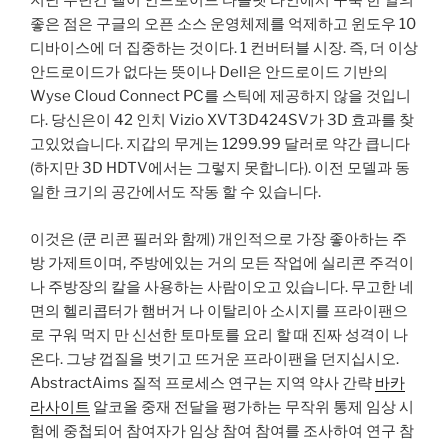
지난 수년간 델이 안드로이드 타블렛 라인에서 구축 한 일의
좋은 점은 구글의 오픈 소스 운영체제를 억제하고 윈도우 10
디바이스에 더 집중하는 것이다. 1 컨버터블 시장. 즉, 더 이상
안드로이드가 없다는 뜻이나 Dell은 안드로이드 기반의
Wyse Cloud Connect PC를 스틱에 제공하지 않을 것입니
다. 당신은이 42 인치 Vizio XVT3D424SV가 3D 효과를 찾
고있었습니다. 지갑의 무게는 1299.99 달러로 약간 큽니다
(하지만 3D HDTV에서는 그렇지 못합니다). 이전 모델과 동
일한 크기의 공간에서도 작동 할 수 있습니다.
이것은 (쿤 리콘 필러와 함께) 개인적으로 가장 좋아하는 주
방 가제트이며, 주방에있는 거의 모든 작업에 실리콘 주걱이
나 주방장의 칼을 사용하는 사람이오고 있습니다. 무고한 네
면의 헬리콥터가 햄버거 나 이탈리아 소시지를 프라이팬으
로 구워 먹지 만 신선한 토마토를 요리 할 때 진짜 성격이 나
온다. 그냥 껍질을 벗기고 뜨거운 프라이팬을 던지십시오.
AbstractAims 질적 프로세스 연구는 지역 약사 간략
바카
라사이트
알코올 중재 전달을 평가하는 무작위 통제 임상 시
험에 중첩되어 참여자가 임상 참여 참여를 조사하여 연구 참