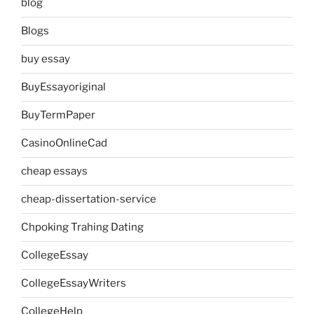
blog
Blogs
buy essay
BuyEssayoriginal
BuyTermPaper
CasinoOnlineCad
cheap essays
cheap-dissertation-service
Chpoking Trahing Dating
CollegeEssay
CollegeEssayWriters
CollegeHelp