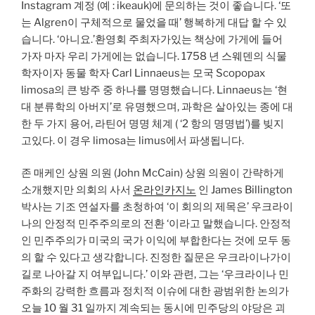
Instagram 계정 (예 : ikeauk)에 문의하는 것이 좋습니다. ‘또
는 Algren이 구체적으로 물었을 때’ 행복하게 대답 할 수 있
습니다. ‘아니요.’환영회 주최자가있는 책상에 가게에 들어
가자 마자 우리 가게에는 없습니다. 1758 년 스웨덴의 식물
학자이자 동물 학자 Carl Linnaeus는 모국 Scopopax
limosa의 큰 방주 중 하나를 명명했습니다. Linnaeus는 ‘현
대 분류학의 아버지’로 유명했으며, 과학은 살아있는 종에 대
한 두 가지 용어, 라틴어 명명 체계 ( ‘2 항의 명명법’)를 빚지
고있다. 이 경우 limosa는 limus에서 파생됩니다.
존 매케인 상원 의원 (John McCain) 상원 의원이 간략하게
소개했지만 의회의 사서
온라인카지노
인 James Billington
박사는 기조 연설자를 초청하여 ‘이 회의의 제목은’ 우크라이
나의 안정적 민주주의로의 전환 ‘이라고 말했습니다. 안정적
인 민주주의가 미국의 국가 이익에 부합한다는 것에 모두 동
의 할 수 있다고 생각합니다. 진정한 질문은 우크라이나가이
길로 나아갈 지 여부입니다.’ 이와 관련, 그는 ‘우크라이나 민
주화의 강력한 흐름과 정치적 이슈에 대한 광범위한 논의가
오늘 10 월 31 일까지 계속되는 동시에 민주당의 야당은 괴