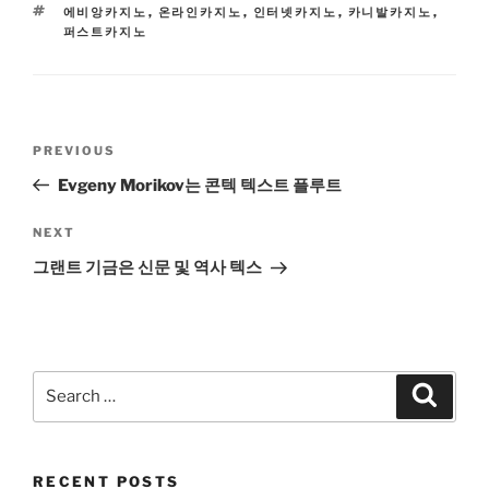
TAGS
에비앙카지노
,
온라인카지노
,
인터넷카지노
,
카니발카지노
,
퍼스트카지노
Post
Previous
PREVIOUS
navigation
Post
Evgeny Morikov는 콘텍 텍스트 플루트
Next
NEXT
Post
그랜트 기금은 신문 및 역사 텍스
Search
Search
for:
RECENT POSTS