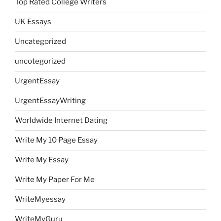
Top Rated College Writers
UK Essays
Uncategorized
uncotegorized
UrgentEssay
UrgentEssayWriting
Worldwide Internet Dating
Write My 10 Page Essay
Write My Essay
Write My Paper For Me
WriteMyessay
WriteMyGuru