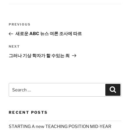
Post
Previous
PREVIOUS
navigation
Post
새로운 ABC 뉴스 여론 조사에 따르
Next
NEXT
Post
그러나 기상 학자가 할 수있는 최
Search
Search
for:
RECENT POSTS
STARTING A new TEACHING POSITION MID-YEAR