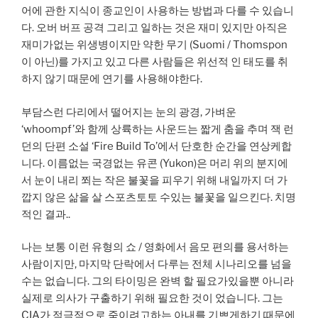
어에 관한 지식이 종교인이 사용하는 방법과 다를 수 있습니
다. 오버 버프 공격 그리고 일하는 것은 재미 있지만 아직은
재미가없는 위생병이지만 약한 무기 (Suomi / Thomspon
이 아닌)를 가지고 있고 다른 사람들은 위선적 인 태도를 취
하지 않기 때문에 연기를 사용해야한다.
부담스런 다리에서 떨어지는 눈의 광경, 가벼운
‘whoompf’와 함께 상륙하는 사운드는 짧게 춤을 추며 잭 런
던의 단편 소설 ‘Fire Build To’에서 단호한 순간을 연상케합
니다. 이름없는 국경없는 유콘 (Yukon)은 머리 위의 분지에
서 눈이 내리 쬐는 작은 불꽃을 피우기 위해 내일까지 더 가
깝지 않은 삶을 살 스포츠토토 수있는 불꽃을 일으킨다. 치명
적인 결과..
나는 보통 이런 유형의 쇼 / 영화에서 음모 편의를 용서하는
사람이지만, 마지막 단락에서 다루는 전체 시나리오를 넘을
수는 없습니다. 그의 타이밍은 완벽 할 필요가있을뿐 아니라
실제로 의사가 구출하기 위해 필요한 것이 었습니다. 그는
CIA가 적극적으로 죽이려고하는 아내를 기쁘게하기 때문에