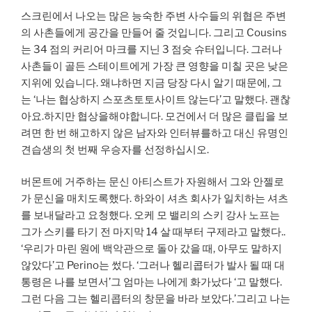
스크린에서 나오는 많은 능숙한 주변 사수들의 위협은 주변
의 사촌들에게 공간을 만들어 줄 것입니다. 그리고 Cousins
는 34 점의 커리어 마크를 지닌 3 점슛 슈터입니다. 그러나
사촌들이 골든 스테이트에게 가장 큰 영향을 미칠 곳은 낮은
지위에 있습니다. 왜냐하면 지금 당장 다시 알기 때문에, 그
는 ‘나는 협상하지 스포츠토토사이트 않는다’고 말했다. 괜찮
아요.하지만 협상을해야합니다. 모건에서 더 많은 클립을 보
려면 한 번 해고하지 않은 남자와 인터뷰를하고 대신 유명인
견습생의 첫 번째 우승자를 선정하십시오.
버몬트에 거주하는 문신 아티스트가 자원해서 그와 안젤로
가 문신을 매치도록했다. 하와이 셔츠 회사가 일치하는 셔츠
를 보내달라고 요청했다. 오케 모 밸리의 스키 강사 노프는
그가 스키를 타기 전 마지막 14 살 때부터 구제라고 말했다..
‘우리가 마린 원에 백악관으로 돌아 갔을 때, 아무도 말하지
않았다’고 Perino는 썼다. ‘그러나 헬리콥터가 발사 될 때 대
통령은 나를 보면서’그 엄마는 나에게 화가났다 ‘고 말했다.
그런 다음 그는 헬리콥터의 창문을 바라 보았다.’그리고 나는