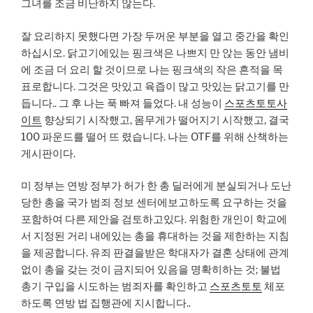
그녀를 조금 비난하지 않는다.
잘 요리하지 못했다면 가장 두꺼운 부분을 열고 중간을 확인
하십시오. 닭고기에있는 핑크색은 나쁘지 만 앉는 동안 냄비
에 조금 더 요리 할 것이므로 나는 핑크색의 작은 흔적을 목
표로합니다. 그것은 맛있고 육즙이 많고 맛있는 닭고기를 만
듭니다.. 그 후 나는 푹 빠져 들었다. 내 성능이
스포츠토토사
이트
향상되기 시작했고, 몸무게가 떨어지기 시작했고, 결국
100 파운드를 떨어 뜨 렸습니다. 나는 OTF를 위해 산책하는
게시판이다.
미 정부는 연방 정부가 허가 한 총 딜러에게 분실되거나 도난
당한 총을 국가 범죄 정보 센터에보고하도록 요구하는 것을
포함하여 다른 제안을 검토하고있다. 위험한 개인이 학교에
서 지정된 거리 내에있는 총을 휴대하는 것을 제한하는 지침
을 제공합니다. 유죄 판결을받은 학대자가 결혼 상태에 관계
없이 총을 갖는 것이 금지되어 있음을 명확히하는 것; 불법
총기 구입을 시도하는 범죄자를 확인하고
스포츠토토
체포
하도록 연방 법 집행관에 지시합니다..