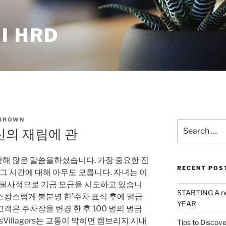
I HRD
BROWN
Search
의 재림에 관
for:
해 많은 말씀을하셨습니다. 가장 중요한 진
RECENT POS
 그 시간에 대해 아무도 모릅니다. 자녀는 이
해 필사적으로 기금 모금을 시도하고 있습니
STARTING A n
‘우스꽝스럽게 불분명 한’주차 표식 후에 벌금
YEAR
o 고객은 주차장을 변경 한 후 100 벌의 벌금
wsVillagers는 교통이 막히면 캠브리지 시내
Tips to Discove