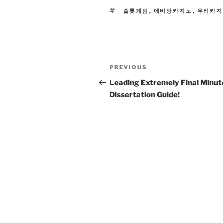
TAGS
슬롯게임
,
에비앙카지노
,
우리카지
Post
Previous
PREVIOUS
navigation
Post
Leading Extremely Final Minut
Dissertation Guide!