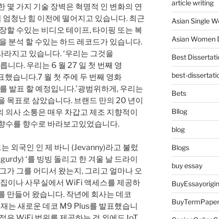
article writing
한 몇 가지 기술 장벽은 혁명적 인 변화의 연
0의 엄청난 힘 이전에 떨어지고 있습니다. 최근
Asian Single 
저장할 수있는 비디오 테이프, 타이핑 또는 복
Asian Women D
록을 분석 할 수있는 하드 레코드가 있습니다.
사라지고 있습니다. ‘우리는 그것을
Best Dissertati
 부릅니다. 우리는 6 월 27 일 첫 번째 영
best-dissertati
방금 발표했습니다.7 월 첫 주에 두 번째 영화
‘를 발표 할 예정입니다.’광범위하게, 우리는
Bets
을 목표로 삼았습니다. 브랜드 만의 20 년이
Bllog
의 의사 소통은 매우 차갑고 제조 지향적이
 향수를 향수로 바라보고있었습니다.
blog
 ‘그는 외국인 인 제 바니 (Jevanny)라고 불렀
Blogs
 gurdy) ‘를 빙빙 돌리고 한 겨울 날 드라이
buy essay
 그가 그를 어디서 왔는지, 그리고 얼마나 오
는 집이나 사무실에서 WiFi 액세스를 제공하
BuyEssayorigin
를 만들어 왔습니다. 작년에 회사는 데코
BuyTermPape
재는 새로운 데코 M9 Plus를 발표했습니
은 WiFi 범위를 제공하는 것 외에도 IoT