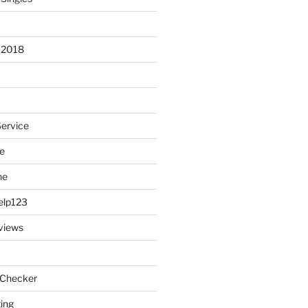
 2018
Service
e
ne
elp123
views
 Checker
ting