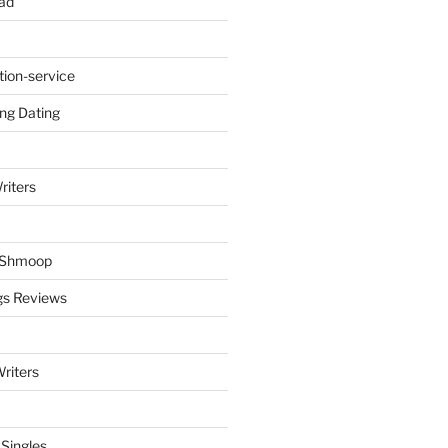
ad
tion-service
ng Dating
riters
y Shmoop
gs Reviews
riters
 Singles