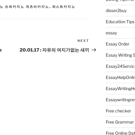
노 슈퍼카지노 개츠비카지노
,
퍼스트카지노
disser2buy
Education Tips
essay
NEXT
Next
Essay Order
Post
e
20.01.17 : 자유의 여지가없는 새끼
Essay Writing 
Essay24Servic
EssayHelpOnli
EssayWritingH
Essaywritingre
Free checker
Free Grammar
Free Online Da