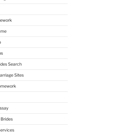
mework
ume
p
ps
ides Search
arriage Sites
omework
ssay
 Brides
Services