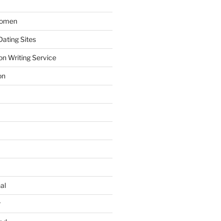
Women
ating Sites
on Writing Service
on
al
r