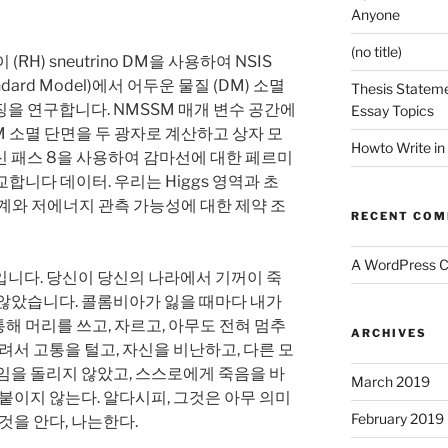
Anyone
(no title)
(RH) sneutrino DM을 사용하여 NSIS
Standard Model)에서 어두운 물질 (DM) 소멸
Thesis Stateme
을 연구합니다. NMSSM 매개 변수 공간에
Essay Topics
M 소멸 단면을 두 광자로 계산하고 상자 모
Howto Write in
신 패스 8을 사용하여 감마선에 대한 페르미
교합니다 데이터. 우리는 Higgs 영역과 초
경계와 저에너지 관측 가능성에 대한 제약 조
RECENT CO
A WordPress 
입니다. 당신이 당신의 나라에서 기꺼이 죽
 않았습니다. 콜롬비아가 잃을 때마다 내가
통해 머리를 쓰고, 자르고, 아무도 전혀 멈추
ARCHIVES
려서 고통을 털고, 자신을 비난하고, 다른 모
임을 돌리지 않았고, 스스로에게 죽음을 바
March 2019
 붙이지 않는다. 알다시피, 그것은 아무 의미
February 2019
것을 안다, 나는한다.