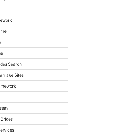
mework
ume
p
ps
ides Search
arriage Sites
omework
ssay
 Brides
Services