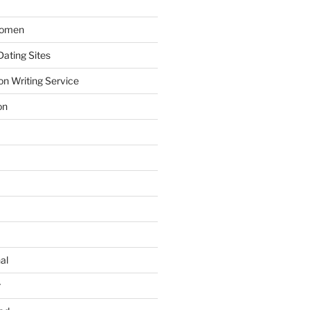
Women
ating Sites
on Writing Service
on
al
r