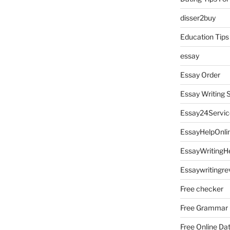
disser2buy
Education Tips
essay
Essay Order
Essay Writing 
Essay24Servic
EssayHelpOnli
EssayWritingH
Essaywritingre
Free checker
Free Grammar
Free Online Da