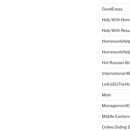
GoodEssay
Help With Ho
Help With Res
HomeworkHel
HomeworkHel
Hot Russian Br
International M
LetUsDoTheH
Main
ManagementE
Middle Eastern
Online Dating 