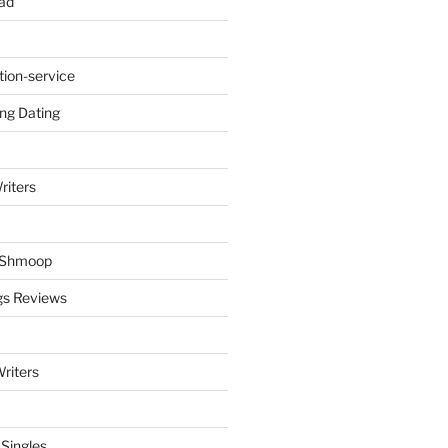
ad
tion-service
ng Dating
riters
y Shmoop
gs Reviews
riters
 Singles