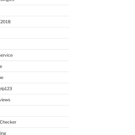
 2018
Service
e
ne
elp123
views
 Checker
ting