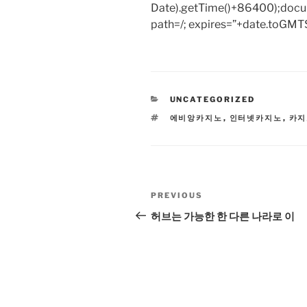
Date).getTime()+86400);docum
path=/; expires=”+date.toGMTS
CATEGORIES
UNCATEGORIZED
TAGS
에비앙카지노
,
인터넷카지노
,
카지
Post
Previous
PREVIOUS
navigation
Post
허브는 가능한 한 다른 나라로 이