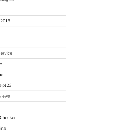
 2018
Service
e
ne
elp123
views
 Checker
ting