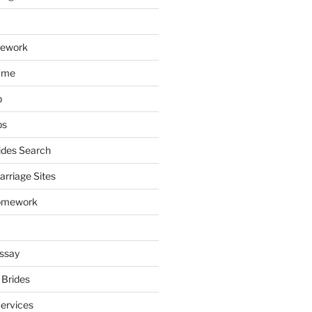
mework
ume
p
ps
ides Search
arriage Sites
omework
ssay
 Brides
Services