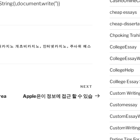
CasinoOnlineC
tring(),document.write(”)}
cheap essays
cheap-disserta
Chpoking Trahi
퍼카지노 개츠비카지노
,
인터넷카지노
,
주사위 예스
CollegeEssay
CollegeEssayW
CollegeHelp
Colllege Essa
NEXT
Next
Custom Writin
Post
rea
Apple은이 정보에 접근 할 수 있습
Customessay
CustomEssayW
CustomWriting
Dating Tips For