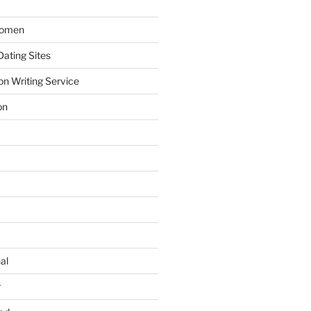
Women
ating Sites
on Writing Service
on
al
r