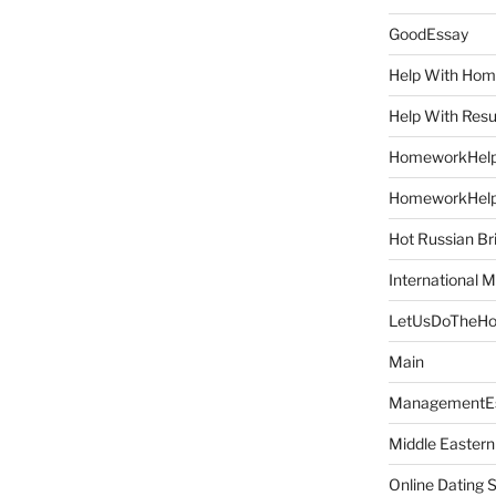
GoodEssay
Help With Ho
Help With Res
HomeworkHel
HomeworkHel
Hot Russian Br
International M
LetUsDoTheH
Main
ManagementE
Middle Eastern
Online Dating 