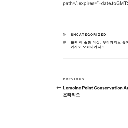
path=/; expires=”+date.toGMTS
CATEGORIES
UNCATEGORIZED
TAGS
블랙 잭 슬롯 머신
,
우리카지노 슈
카지노 오바마카지노
Post
Previous
PREVIOUS
navigation
Post
Lemoine Point Conservation A
온타리오