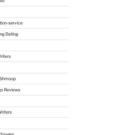
ad
tion-service
ng Dating
riters
y Shmoop
gs Reviews
riters
 Singles