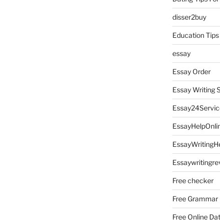
disser2buy
Education Tips
essay
Essay Order
Essay Writing 
Essay24Servic
EssayHelpOnli
EssayWritingH
Essaywritingre
Free checker
Free Grammar
Free Online Da