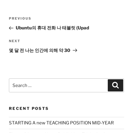
Post
Previous
PREVIOUS
navigation
Post
Ubuntu의 휴대 전화 나 태블릿 (Upad
Next
NEXT
Post
몇 달 전 나는 인간에 의해 약 30
Search
Search
for:
RECENT POSTS
STARTING A new TEACHING POSITION MID-YEAR