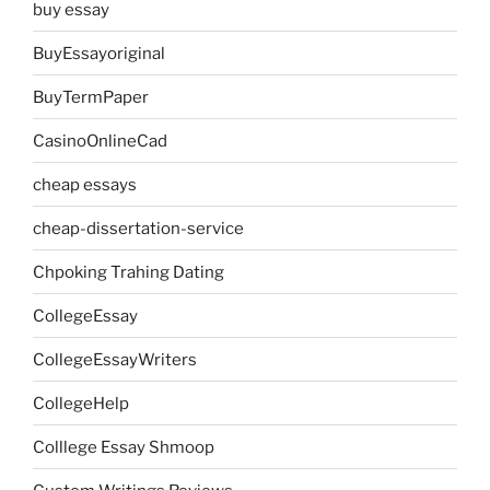
buy essay
BuyEssayoriginal
BuyTermPaper
CasinoOnlineCad
cheap essays
cheap-dissertation-service
Chpoking Trahing Dating
CollegeEssay
CollegeEssayWriters
CollegeHelp
Colllege Essay Shmoop