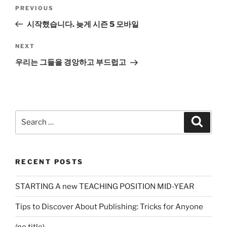
Post
Previous
PREVIOUS
navigation
Post
시작했습니다. 늦게 시즌 5 모바일
Next
NEXT
Post
우리는 그들을 경앙하고 부드럽고
Search
Search
for:
RECENT POSTS
STARTING A new TEACHING POSITION MID-YEAR
Tips to Discover About Publishing: Tricks for Anyone
(no title)