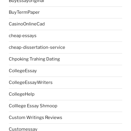
BuyEssayoriginal
BuyTermPaper
CasinoOnlineCad
cheap essays
cheap-dissertation-service
Chpoking Trahing Dating
CollegeEssay
CollegeEssayWriters
CollegeHelp
Colllege Essay Shmoop
Custom Writings Reviews
Customessay