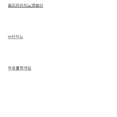
필리핀카지노앵벌이
m카지노
무료룰렛게임