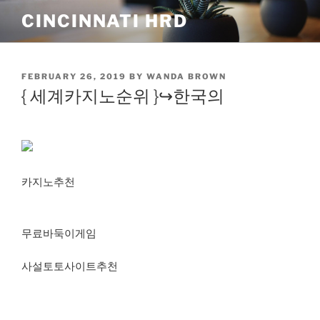
Skip
CINCINNATI HRD
to
content
POSTED
FEBRUARY 26, 2019
BY
WANDA BROWN
ON
{ 세계카지노순위 }↪한국의
카지노추천
무료바둑이게임
사설토토사이트추천