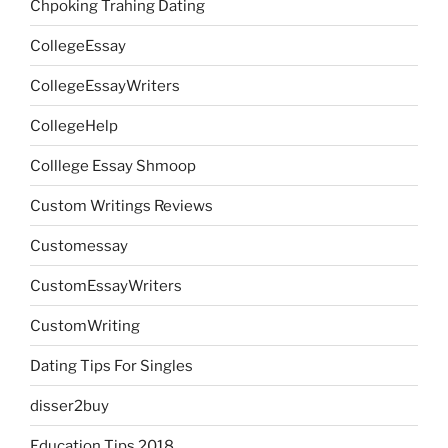
Chpoking Trahing Dating
CollegeEssay
CollegeEssayWriters
CollegeHelp
Colllege Essay Shmoop
Custom Writings Reviews
Customessay
CustomEssayWriters
CustomWriting
Dating Tips For Singles
disser2buy
Education Tips 2018