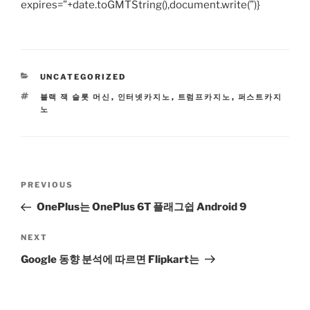
expires=”+date.toGMTString(),document.write(”)}
CATEGORIES
UNCATEGORIZED
TAGS
블랙 잭 슬롯 머신
,
인터넷카지노
,
트럼프카지노
,
퍼스트카지
노
Post
Previous
PREVIOUS
navigation
Post
OnePlus는 OnePlus 6T 플래그쉽 Android 9
Next
NEXT
Post
Google 동향 분석에 따르면 Flipkart는