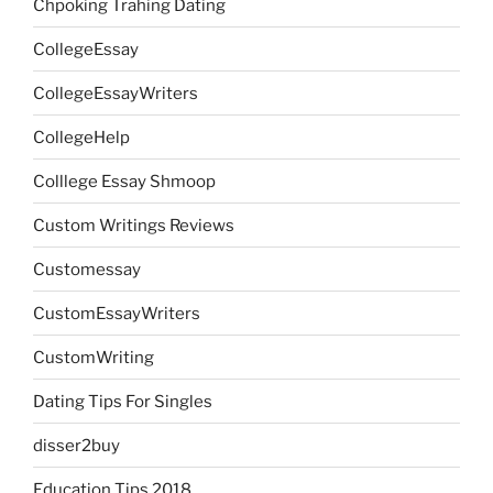
Chpoking Trahing Dating
CollegeEssay
CollegeEssayWriters
CollegeHelp
Colllege Essay Shmoop
Custom Writings Reviews
Customessay
CustomEssayWriters
CustomWriting
Dating Tips For Singles
disser2buy
Education Tips 2018