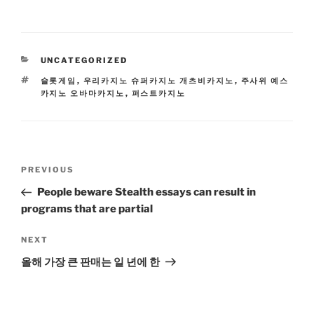
CATEGORIES
UNCATEGORIZED
TAGS
슬롯게임
,
우리카지노 슈퍼카지노 개츠비카지노
,
주사위 예스
카지노 오바마카지노
,
퍼스트카지노
Post
Previous
PREVIOUS
navigation
Post
People beware Stealth essays can result in
programs that are partial
Next
NEXT
Post
올해 가장 큰 판매는 일 년에 한